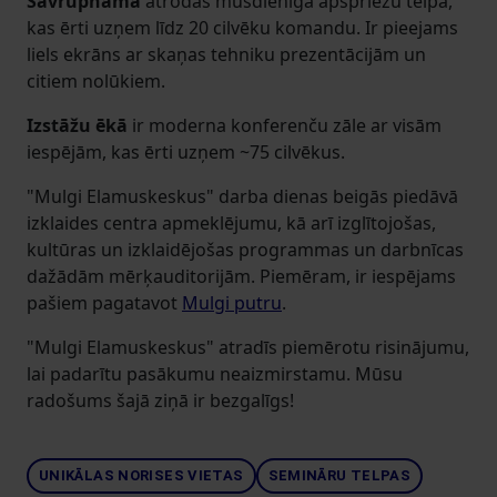
Savrupnamā
atrodas mūsdienīga apspriežu telpa,
kas ērti uzņem līdz 20 cilvēku komandu. Ir pieejams
liels ekrāns ar skaņas tehniku prezentācijām un
citiem nolūkiem.
Izstāžu ēkā
ir moderna konferenču zāle ar visām
iespējām, kas ērti uzņem ~75 cilvēkus.
"Mulgi Elamuskeskus" darba dienas beigās piedāvā
izklaides centra apmeklējumu, kā arī izglītojošas,
kultūras un izklaidējošas programmas un darbnīcas
dažādām mērķauditorijām. Piemēram, ir iespējams
pašiem pagatavot
Mulgi putru
.
"Mulgi Elamuskeskus" atradīs piemērotu risinājumu,
lai padarītu pasākumu neaizmirstamu. Mūsu
radošums šajā ziņā ir bezgalīgs!
UNIKĀLAS NORISES VIETAS
SEMINĀRU TELPAS