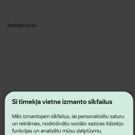
Pievienoties
Estonian Business and Innovation Agency
Kontakti
Šī tīmekļa vietne izmanto sīkfailus
Sadarbības partneri
Lietošanas noteikumi
Mēs izmantojam sīkfailus, lai personalizētu saturu
Sīkdatņu un konfidencialitātes politika
un reklāmas, nodrošinātu sociālo saziņas līdzekļu
funkcijas un analizētu mūsu datplūsmu.