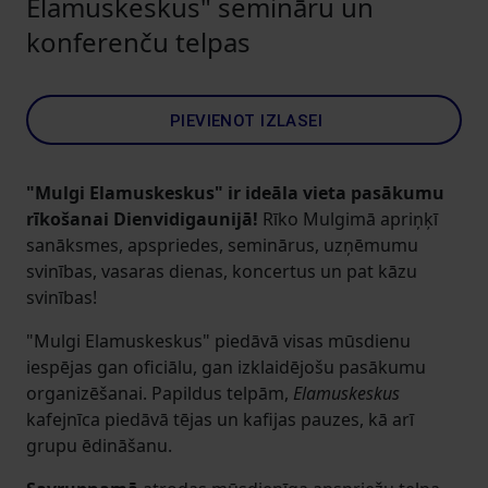
Elamuskeskus" semināru un
konferenču telpas
PIEVIENOT IZLASEI
"Mulgi Elamuskeskus" ir ideāla vieta pasākumu
rīkošanai Dienvidigaunijā!
Rīko Mulgimā apriņķī
sanāksmes, apspriedes, seminārus, uzņēmumu
svinības, vasaras dienas, koncertus un pat kāzu
svinības!
"Mulgi Elamuskeskus" piedāvā visas mūsdienu
iespējas gan oficiālu, gan izklaidējošu pasākumu
organizēšanai. Papildus telpām,
Elamuskeskus
kafejnīca piedāvā tējas un kafijas pauzes, kā arī
grupu ēdināšanu.