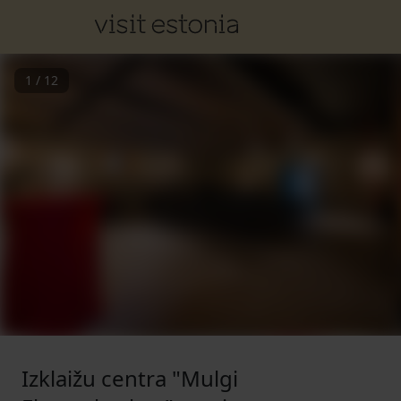
1
/
12
Izklaižu centra "Mulgi