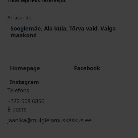
Tikai iepriekš rezervējot
Atrašanās
Sooglemäe, Ala küla, Tõrva vald, Valga
maakond
Homepage
Facebook
Instagram
Telefons
+372 508 6856
E-pasts
jaanika@mulgielamuskeskus.ee