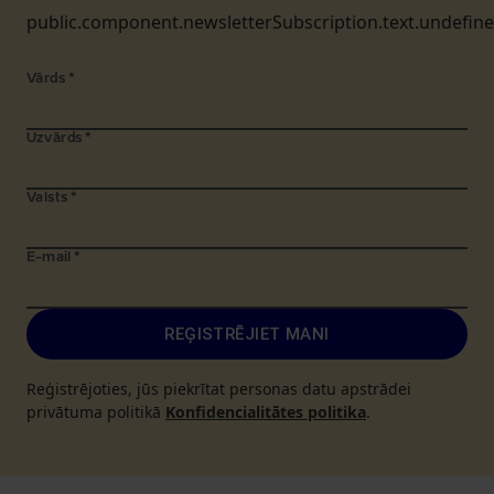
public.component.newsletterSubscription.text.undefin
Vārds
*
Uzvārds
*
Valsts
*
E-mail
*
REĢISTRĒJIET MANI
Reģistrējoties, jūs piekrītat personas datu apstrādei
privātuma politikā
Konfidencialitātes politika
.