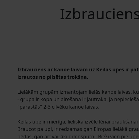
Izbrauciens
Izbrauciens ar kanoe laivām uz Keilas upes ir
pat
izrautos no pilsētas trokšņa.
Lielākām grupām izmantojam lielās kanoe laivas, kurā
- grupa ir kopā un airēšana ir jautrāka. Ja nepiecie
"parastās" 2-3 cilvēku kanoe laivas.
Keilas upe ir mierīga, lieliska izvēle lēnai braukšan
Braucot pa upi, ir redzamas gan Eiropas lielākā grau
pēdas, gan arī vairāki ūdensputni. Bieži vien pie upes