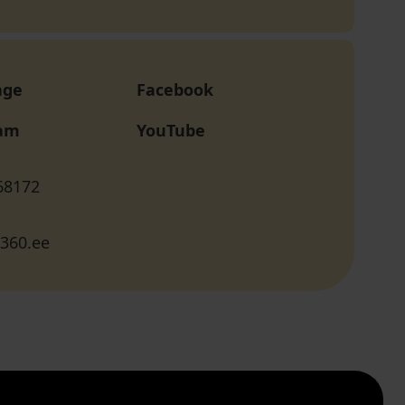
age
Facebook
ram
YouTube
68172
360.ee