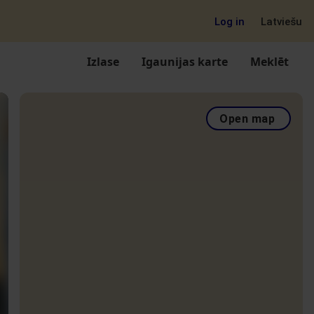
Log in
Latviešu
Izlase
Igaunijas karte
Meklēt
Open map