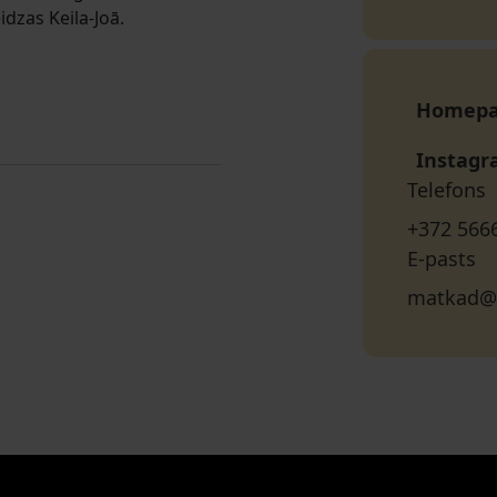
dzas Keila-Joā.
Homep
Instag
Telefons
+372 566
E-pasts
matkad@