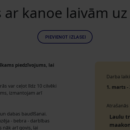
 ar kanoe laivām uz
PIEVIENOT IZLASEI
īkams piedzīvojums, lai
Darba laiki
s var ceļot līdz 10 cilvēki
1. marts - 
šams, izmantojam arī
Atrašanās
ai un dabas baudīšanai.
Laulu tn
zēja - bebra - darbības
maako
 nāk arī govis, lai