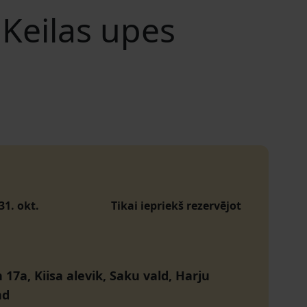
 Keilas upes
31. okt.
Tikai iepriekš rezervējot
 17a, Kiisa alevik, Saku vald, Harju
nd