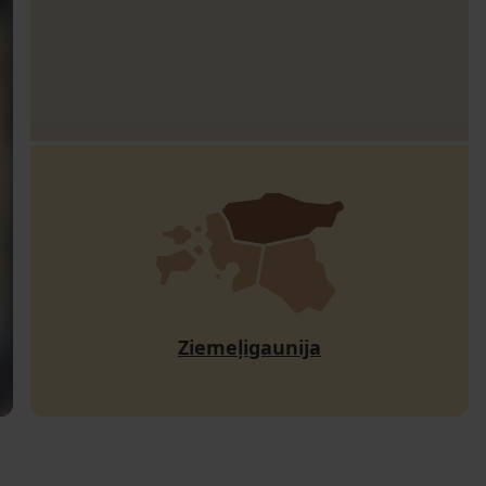
Ziemeļigaunija