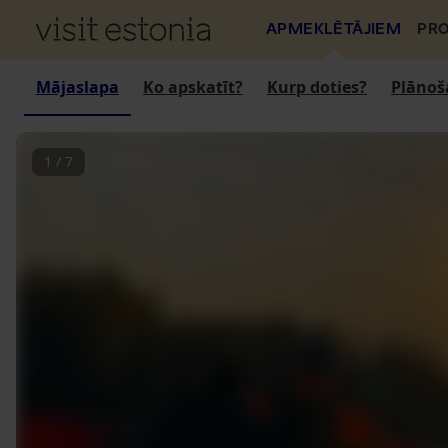
APMEKLĒTĀJIEM
PRO
Mājaslapa
Ko apskatīt?
Kurp doties?
Plānoš
1
/
7