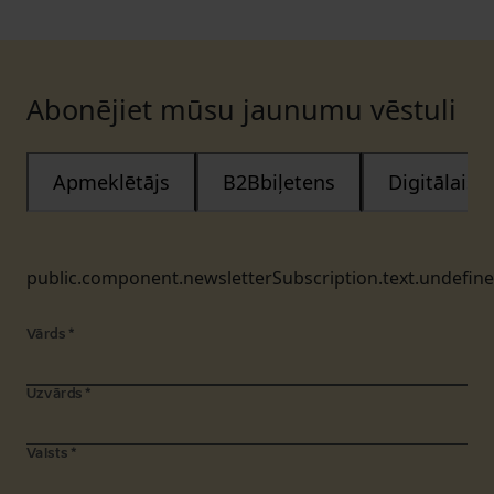
Abonējiet mūsu jaunumu vēstuli
Apmeklētājs
B2Bbiļetens
Digitālais
public.component.newsletterSubscription.text.undefin
Vārds
*
Uzvārds
*
Valsts
*