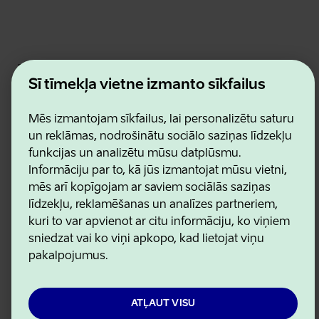
Estonian Business and Innovation Agency
Kontakti
Šī tīmekļa vietne izmanto sīkfailus
Sadarbības partneri
Lietošanas noteikumi
Mēs izmantojam sīkfailus, lai personalizētu saturu
Sīkdatņu un konfidencialitātes politika
un reklāmas, nodrošinātu sociālo saziņas līdzekļu
funkcijas un analizētu mūsu datplūsmu.
Informāciju par to, kā jūs izmantojat mūsu vietni,
mēs arī kopīgojam ar saviem sociālās saziņas
līdzekļu, reklamēšanas un analīzes partneriem,
kuri to var apvienot ar citu informāciju, ko viņiem
sniedzat vai ko viņi apkopo, kad lietojat viņu
pakalpojumus.
ATĻAUT VISU