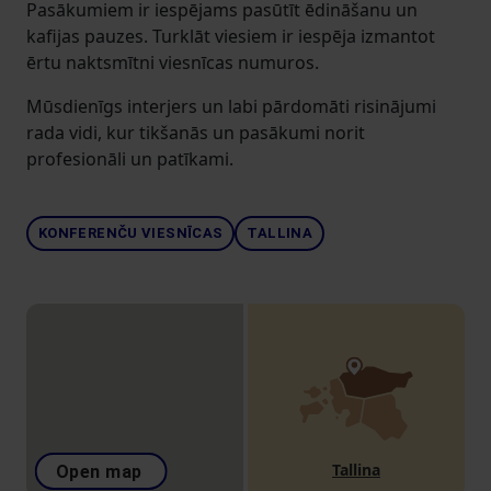
Pasākumiem ir iespējams pasūtīt ēdināšanu un
kafijas pauzes. Turklāt viesiem ir iespēja izmantot
ērtu naktsmītni viesnīcas numuros.
Mūsdienīgs interjers un labi pārdomāti risinājumi
rada vidi, kur tikšanās un pasākumi norit
profesionāli un patīkami.
KONFERENČU VIESNĪCAS
TALLINA
Tallina
Open map