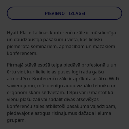
PIEVIENOT IZLASEI
Hyatt Place Tallinas konferenču zāle ir mūsdienīga
un daudzpusīga pasākumu vieta, kas lieliski
piemērota semināriem, apmācībām un mazākiem
konferencēm.
Pirmajā stāvā esošā telpa piedāvā profesionālu un
ērtu vidi, kur lielie ielas puses logi rada gaišu
atmosfēru. Konferenču zāle ir aprīkota ar ātru Wi-Fi
savienojumu, mūsdienīgu audiovizuālo tehniku un
ergonomiskām sēdvietām. Telpu var izmantot kā
vienu plašu zāli vai sadalīt divās atsevišķās
konferenču zālēs atbilstoši pasākuma vajadzībām,
piedāvājot elastīgus risinājumus dažāda lieluma
grupām.