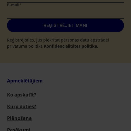
E-mail
*
REĢISTRĒJIET MANI
Reģistrējoties, jūs piekrītat personas datu apstrādei
privātuma politikā
Konfidencialitātes politika
.
Apmeklētājiem
Ko apskatīt?
Kurp doties?
Plānošana
Pasākumi