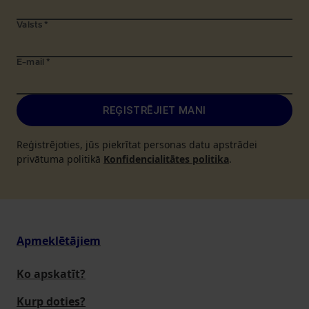
Valsts
*
E-mail
*
REĢISTRĒJIET MANI
Reģistrējoties, jūs piekrītat personas datu apstrādei
privātuma politikā
Konfidencialitātes politika
.
Apmeklētājiem
Ko apskatīt?
Kurp doties?