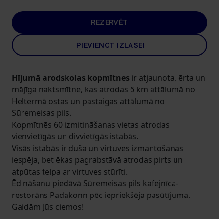
REZERVĒT
PIEVIENOT IZLASEI
Hījumā arodskolas kopmītnes
ir atjaunota, ērta un
mājīga naktsmītne, kas atrodas 6 km attālumā no
Heltermā ostas un pastaigas attālumā no
Sūremeisas pils.
Kopmītnēs 60 izmitināšanas vietas atrodas
vienvietīgās un divvietīgās istabās.
Visās istabās ir duša un virtuves izmantošanas
iespēja, bet ēkas pagrabstāvā atrodas pirts un
atpūtas telpa ar virtuves stūrīti.
Ēdināšanu piedāvā Sūremeisas pils kafejnīca-
restorāns Padakonn pēc iepriekšēja pasūtījuma.
Gaidām Jūs ciemos!