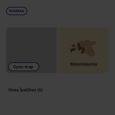
HIIUMAA
Rietumigaunija
Open map
Visas Īpašības (6)