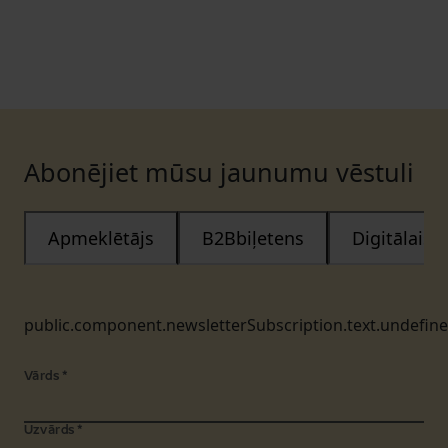
Abonējiet mūsu jaunumu vēstuli
Apmeklētājs
B2Bbiļetens
Digitālais
public.component.newsletterSubscription.text.undefin
Vārds
*
Uzvārds
*