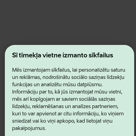
Estonian Business and Innovation Agency
Šī tīmekļa vietne izmanto sīkfailus
Kontakti
Sadarbības partneri
Lietošanas noteikumi
Mēs izmantojam sīkfailus, lai personalizētu saturu
Sīkdatņu un konfidencialitātes politika
un reklāmas, nodrošinātu sociālo saziņas līdzekļu
funkcijas un analizētu mūsu datplūsmu.
Informāciju par to, kā jūs izmantojat mūsu vietni,
mēs arī kopīgojam ar saviem sociālās saziņas
līdzekļu, reklamēšanas un analīzes partneriem,
kuri to var apvienot ar citu informāciju, ko viņiem
sniedzat vai ko viņi apkopo, kad lietojat viņu
pakalpojumus.