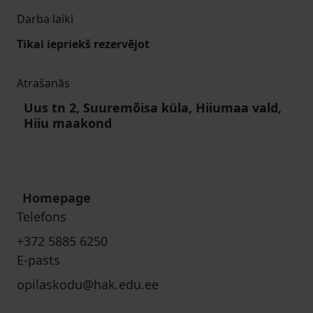
Darba laiki
Tikai iepriekš rezervējot
Atrašanās
Uus tn 2, Suuremõisa küla, Hiiumaa vald,
Hiiu maakond
Homepage
Telefons
+372 5885 6250
E-pasts
opilaskodu@hak.edu.ee