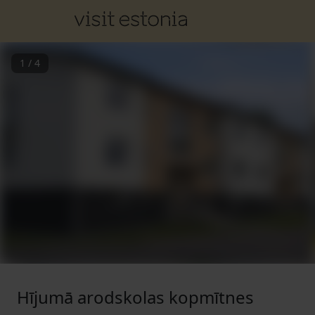
1
/
4
Hījumā arodskolas kopmītnes