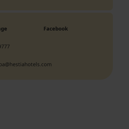
age
Facebook
9777
opa@hestiahotels.com