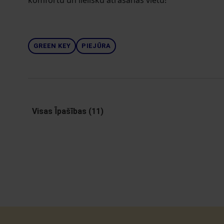
komfortu un lielisku atrašanās vietu!
GREEN KEY
PIEJŪRA
Visas Īpašības (11)