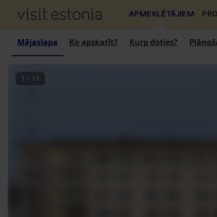
APMEKLĒTĀJIEM
PRO
Mājaslapa
Ko apskatīt?
Kurp doties?
Plānoš
1
/
15