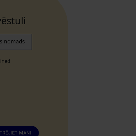
ēstuli
ais nomāds
fined
TRĒJIET MANI