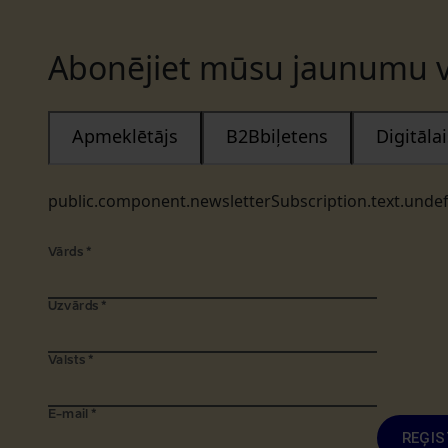
Abonējiet mūsu jaunumu v
Apmeklētājs
B2Bbiļetens
Digitāl
public.component.newsletterSubscription.text.unde
Vārds
*
Uzvārds
*
Valsts
*
E-mail
*
REĢIS