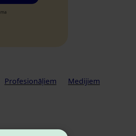
tuma
Profesionāļiem
Medijiem