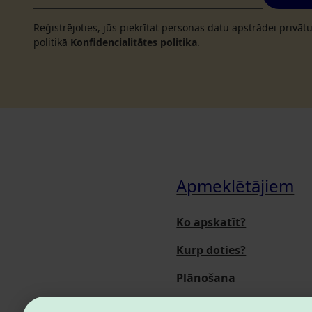
Reģistrējoties, jūs piekrītat personas datu apstrādei privā
politikā
Konfidencialitātes politika
.
Apmeklētājiem
Ko apskatīt?
Kurp doties?
Plānošana
Pasākumi