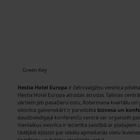
Green Key
Hestia Hotel Europa
ir četrzvaigžņu viesnīca pilsēt
Hestia Hotel Europa atrodas atrodas Tallinas centrā, 
vārtiem jeb pasažieru ostu, Rotermana kvartālu un 
viesnīca galvenokārt ir paredzēta
biznesa un konfe
daudzveidīgajā konferenču centrā var organizēt pa
Vienlaikus viesnīca ir iecienīta saistībā ar plašajie
tādējādi kļūstot par ideālu apmešanās vietu ikvien