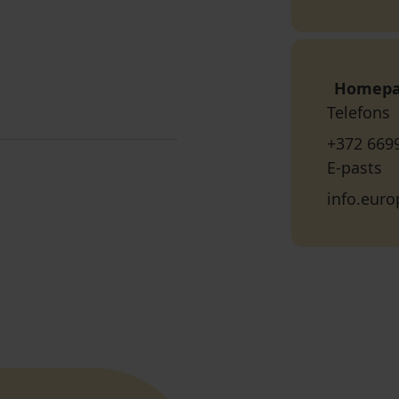
Homep
Telefons
+372 669
E-pasts
info.eur