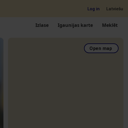
Log in
Latviešu
Izlase
Igaunijas karte
Meklēt
Open map