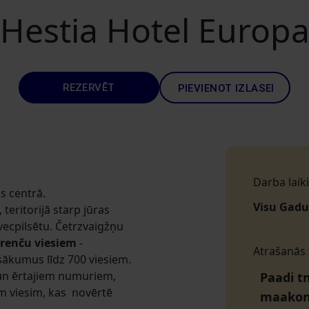
Hestia Hotel Europ
REZERVĒT
PIEVIENOT IZLASEI
Darba laiki
as centrā.
Visu Gadu
teritorijā starp jūras
vecpilsētu. Četrzvaigžņu
renču viesiem
-
Atrašanās
sākumus līdz 700 viesiem.
m un ērtajiem numuriem,
Paadi tn
am viesim, kas novērtē
maako