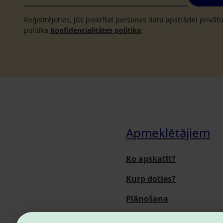
Reģistrējoties, jūs piekrītat personas datu apstrādei privā
politikā
Konfidencialitātes politika
.
Apmeklētājiem
Ko apskatīt?
Kurp doties?
Plānošana
Pasākumi