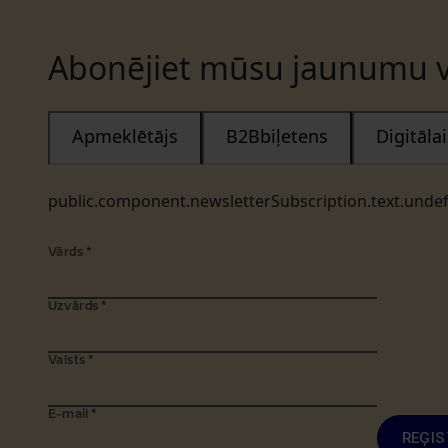
Abonējiet mūsu jaunumu v
Apmeklētājs
B2Bbiļetens
Digitāl
public.component.newsletterSubscription.text.unde
Vārds
*
Uzvārds
*
Valsts
*
E-mail
*
REĢIS