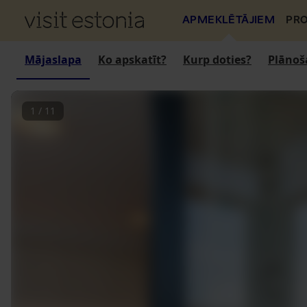
APMEKLĒTĀJIEM
PRO
Mājaslapa
Ko apskatīt?
Kurp doties?
Plānoš
1
/
11