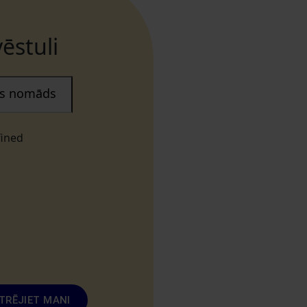
ēstuli
ais nomāds
fined
TRĒJIET MANI