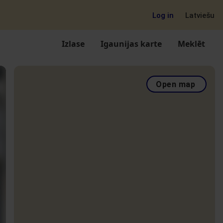
Log in
Latviešu
Izlase
Igaunijas karte
Meklēt
Open map