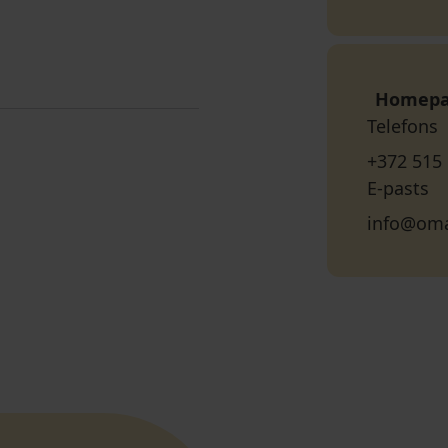
Homep
Telefons
+372 515
E-pasts
info@om