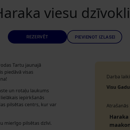
araka viesu dzīvokl
REZERVĒT
PIEVIENOT IZLASEI
rodas Tartu jaunajā
is piedāvā visas
Darba laiki
ona!
Visu Gadu
aste un rotaļu laukums
lielākais iepirkšanās
s pilsētas centrs, kur var
Atrašanās
Haraka t
u mierīgo pilsētas dzīvi.
maako