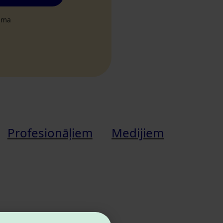
tuma
Profesionāļiem
Medijiem