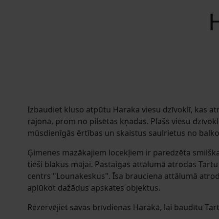
H
Izbaudiet kluso atpūtu Haraka viesu dzīvoklī, kas at
rajonā, prom no pilsētas kņadas. Plašs viesu dzīvokl
mūsdienīgās ērtības un skaistus saulrietus no balk
Ģimenes mazākajiem locekļiem ir paredzēta smilšk
tieši blakus mājai. Pastaigas attālumā atrodas Tartu 
centrs "Lounakeskus". Īsa brauciena attālumā atroda
aplūkot dažādus apskates objektus.
Rezervējiet savas brīvdienas Harakā, lai baudītu Tart