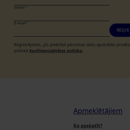
Valsts
*
E-mail
*
REĢIS
Reģistrējoties, jūs piekrītat personas datu apstrādei privā
politikā
Konfidencialitātes politika
.
Apmeklētājiem
Ko apskatīt?