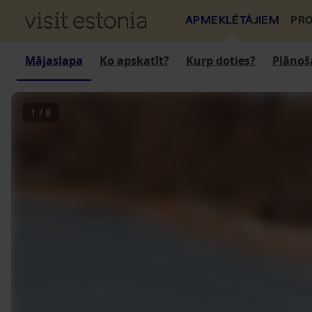
APMEKLĒTĀJIEM
PRO
Mājaslapa
Ko apskatīt?
Kurp doties?
Plānoš
1
/
8