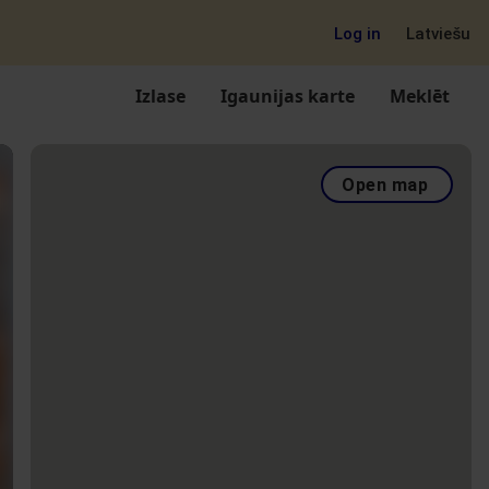
Log in
Latviešu
Izlase
Igaunijas karte
Meklēt
Open map