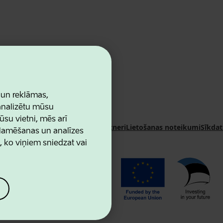
 un reklāmas,
 analizētu mūsu
ūsu vietni, mēs arī
n Agency
Kontakti
Sadarbības partneri
Lietošanas noteikumi
Sīkdat
klamēšanas un analīzes
u, ko viņiem sniedzat vai