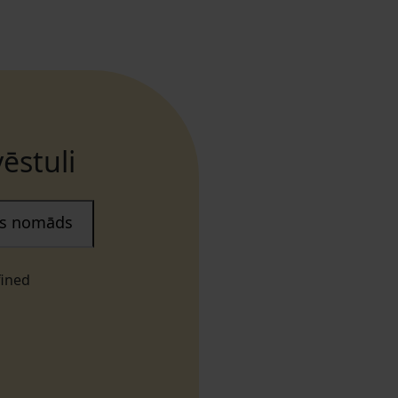
ēstuli
ais nomāds
fined