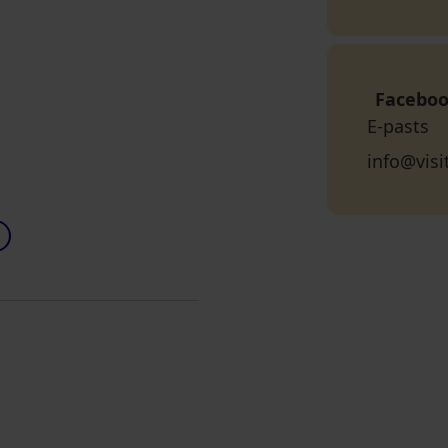
Facebo
E-pasts
info@vis
A