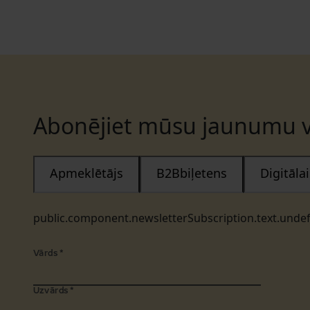
Abonējiet mūsu jaunumu v
Apmeklētājs
B2Bbiļetens
Digitāl
public.component.newsletterSubscription.text.unde
Vārds
*
Uzvārds
*