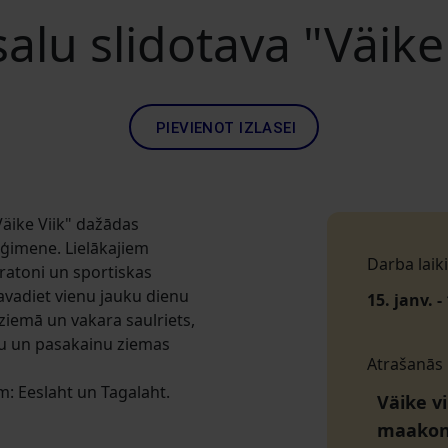
alu slidotava "Väike 
PIEVIENOT IZLASEI
"Väike Viik" dažādas
a ģimene. Lielākajiem
Darba laiki
aratoni un sportiskas
avadiet vienu jauku dienu
15. janv. -
 ziemā un vakara saulriets,
gu un pasakainu ziemas
Atrašanās
m: Eeslaht un Tagalaht.
Väike vi
maako