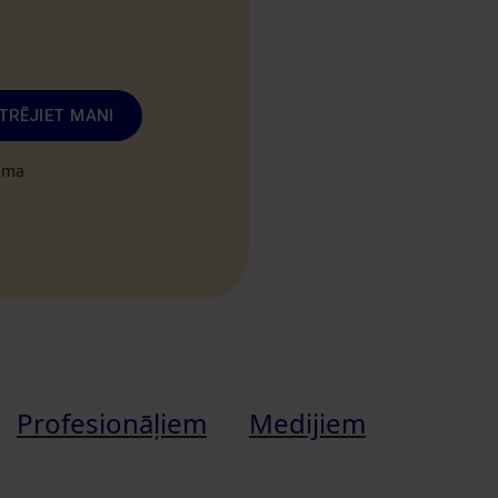
TRĒJIET MANI
tuma
Profesionāļiem
Medijiem