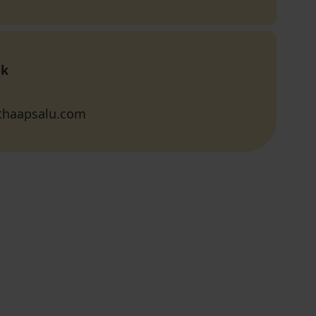
ok
ithaapsalu.com