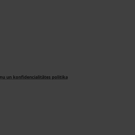
ņu un konfidencialitātes politika