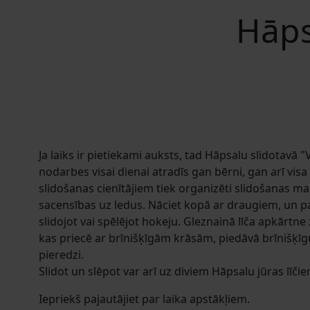
Hāps
Ja laiks ir pietiekami auksts, tad Hāpsalu slidotavā 
nodarbes visai dienai atradīs gan bērni, gan arī vis
slidošanas cienītājiem tiek organizēti slidošanas m
sacensības uz ledus. Nāciet kopā ar draugiem, un p
slidojot vai spēlējot hokeju. Gleznainā līča apkārtne
kas priecē ar brīnišķīgām krāsām, piedāvā brīnišķī
pieredzi.
Slidot un slēpot var arī u
z
diviem Hāpsalu jūras līčie
Iepriekš pajautājiet par laika apstākļiem.