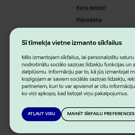
Kurp doties?
Plānošana
Pasākumi
Par mums
Šī tīmekļa vietne izmanto sīkfailus
Mēs izmantojam sīkfailus, lai personalizētu saturu
nodrošinātu sociālo saziņas līdzekļu funkcijas un
datplūsmu. Informāciju par to, kā jūs izmantojat m
Estonian Business and Innovatio
kopīgojam ar saviem sociālās saziņas līdzekļu, re
partneriem, kuri to var apvienot ar citu informācij
ko viņi apkopo, kad lietojat viņu pakalpojumus.
ATĻAUT VISU
MAINĪT SĪKFAILU PREFERENCES