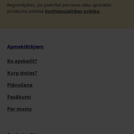
Reģistrējoties, jūs piekrītat personas datu apstrādei
privātuma politikā
Konfidencialitātes politika
.
Apmeklētājiem
Ko apskatīt?
Kurp doties?
Plānošana
Pasākumi
Par mums