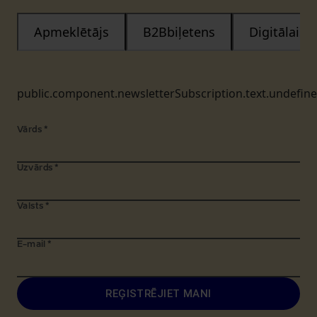
Apmeklētājs
B2Bbiļetens
Digitālais
public.component.newsletterSubscription.text.undefin
Vārds
*
Uzvārds
*
Valsts
*
E-mail
*
REĢISTRĒJIET MANI