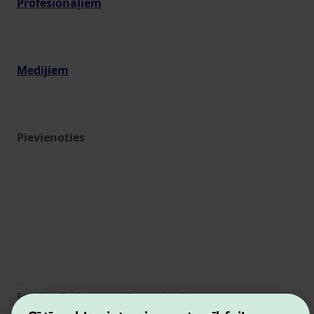
Profesionāļiem
Medijiem
Pievienoties
Estonian Business and Innovation Agency
Kontakti