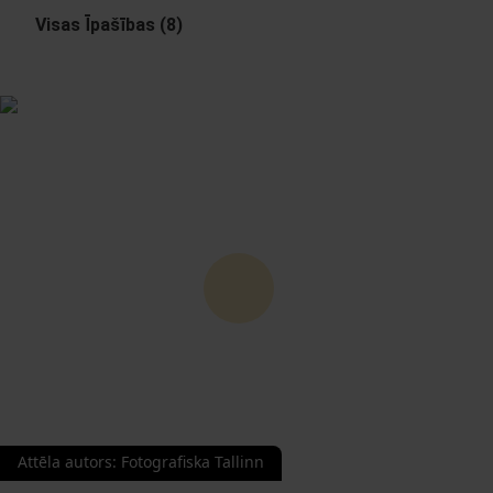
Visas Īpašības (8)
Attēla autors
:
Fotografiska Tallinn