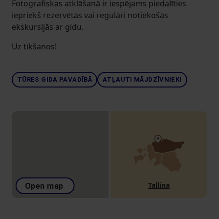
Fotografiskas atklāšanā ir iespējams piedalīties
iepriekš rezervētās vai regulāri notiekošās
ekskursijās ar gidu.
Uz tikšanos!
TŪRES GIDA PAVADĪBĀ
ATĻAUTI MĀJDZĪVNIEKI
Tallina
Open map