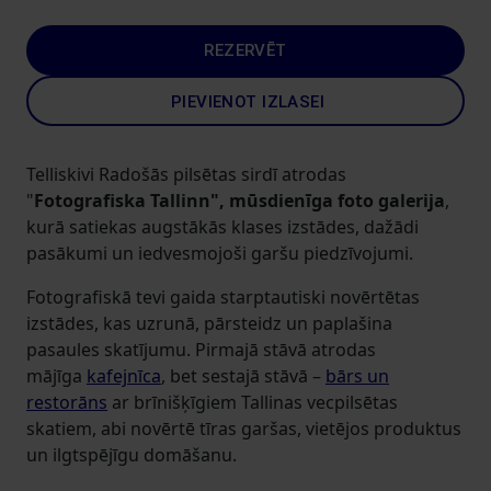
REZERVĒT
PIEVIENOT IZLASEI
Telliskivi Radošās pilsētas sirdī atrodas
"
Fotografiska Tallinn", mūsdienīga foto galerija
,
kurā satiekas augstākās klases izstādes, dažādi
pasākumi un iedvesmojoši garšu piedzīvojumi.
Fotografiskā tevi gaida starptautiski novērtētas
izstādes, kas uzrunā, pārsteidz un paplašina
pasaules skatījumu. Pirmajā stāvā atrodas
mājīga
kafejnīca
, bet sestajā stāvā –
bārs un
restorāns
ar brīnišķīgiem Tallinas vecpilsētas
skatiem, abi novērtē tīras garšas, vietējos produktus
un ilgtspējīgu domāšanu.