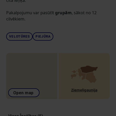
cita leņķa.
Pakalpojumu var pasūtīt
grupām
, sākot no 12
cilvēkiem.
VELOTŪRES
PIEJŪRA
Ziemeļigaunija
Open map