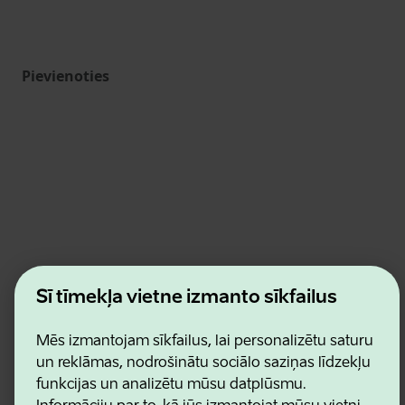
Pievienoties
Estonian Business and Innovation Agency
Šī tīmekļa vietne izmanto sīkfailus
Kontakti
Sadarbības partneri
Lietošanas noteikumi
Mēs izmantojam sīkfailus, lai personalizētu saturu
Sīkdatņu un konfidencialitātes politika
un reklāmas, nodrošinātu sociālo saziņas līdzekļu
funkcijas un analizētu mūsu datplūsmu.