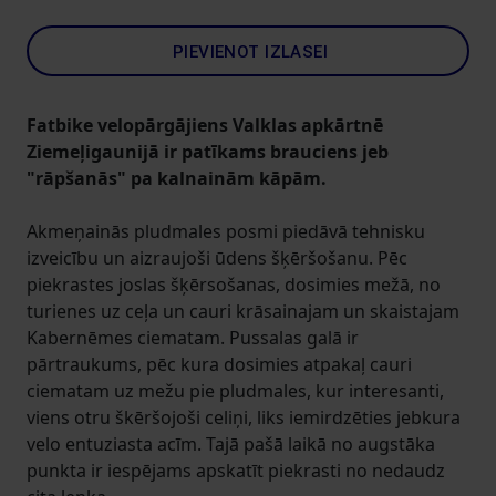
PIEVIENOT IZLASEI
Fatbike velopārgājiens Valklas apkārtnē
Ziemeļigaunijā ir patīkams brauciens jeb
"rāpšanās" pa kalnainām kāpām.
Akmeņainās pludmales posmi piedāvā tehnisku
izveicību un aizraujoši ūdens šķēršošanu. Pēc
piekrastes joslas šķērsošanas, dosimies mežā, no
turienes uz ceļa un cauri krāsainajam un skaistajam
Kabernēmes ciematam. Pussalas galā ir
pārtraukums, pēc kura dosimies atpakaļ cauri
ciematam uz mežu pie pludmales, kur interesanti,
viens otru škēršojoši celiņi, liks iemirdzēties jebkura
velo entuziasta acīm. Tajā pašā laikā no augstāka
punkta ir iespējams apskatīt piekrasti no nedaudz