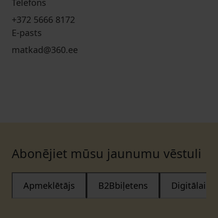
Telefons
+372 5666 8172
E-pasts
matkad@360.ee
Abonējiet mūsu jaunumu vēstuli
Apmeklētājs
B2Bbiļetens
Digitālais