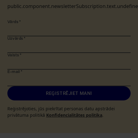
public.component.newsletterSubscription.text.undefin
Vārds
*
Uzvārds
*
Valsts
*
E-mail
*
REĢISTRĒJIET MANI
Reģistrējoties, jūs piekrītat personas datu apstrādei
privātuma politikā
Konfidencialitātes politika
.