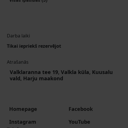
Visas Īpašības (5)
Darba laiki
Tikai iepriekš rezervējot
Atrašanās
Valklaranna tee 19, Valkla küla, Kuusalu
vald, Harju maakond
Homepage
Facebook
Instagram
YouTube