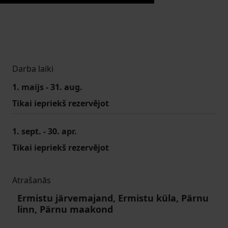
Darba laiki
1. maijs - 31. aug.
Tikai iepriekš rezervējot
1. sept. - 30. apr.
Tikai iepriekš rezervējot
Atrašanās
Ermistu järvemajand, Ermistu küla, Pärnu
linn, Pärnu maakond