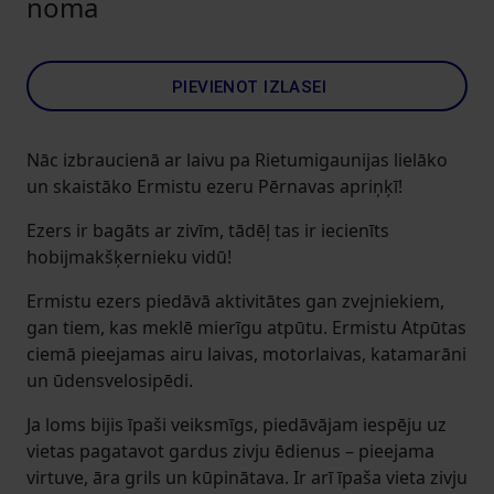
noma
PIEVIENOT IZLASEI
Nāc izbraucienā ar laivu pa Rietumigaunijas lielāko
un skaistāko Ermistu ezeru Pērnavas apriņķī!
Ezers ir bagāts ar zivīm, tādēļ tas ir iecienīts
hobijmakšķernieku vidū!
Ermistu ezers piedāvā aktivitātes gan zvejniekiem,
gan tiem, kas meklē mierīgu atpūtu. Ermistu Atpūtas
ciemā pieejamas airu laivas, motorlaivas, katamarāni
un ūdensvelosipēdi.
Ja loms bijis īpaši veiksmīgs, piedāvājam iespēju uz
vietas pagatavot gardus zivju ēdienus – pieejama
virtuve, āra grils un kūpinātava. Ir arī īpaša vieta zivju