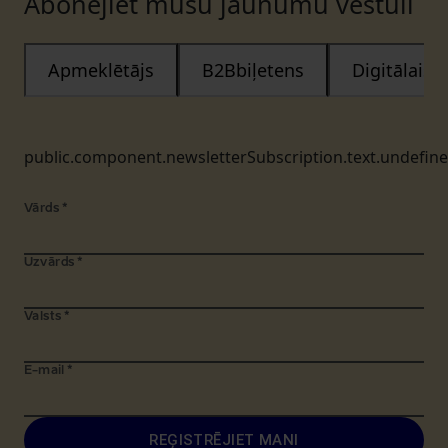
Abonējiet mūsu jaunumu vēstuli
Apmeklētājs
B2Bbiļetens
Digitālais
public.component.newsletterSubscription.text.undefin
Vārds
*
Uzvārds
*
Valsts
*
E-mail
*
REĢISTRĒJIET MANI