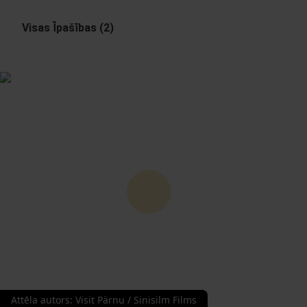
Visas Īpašības (2)
Attēla autors
:
Visit Pärnu / Sinisilm Films