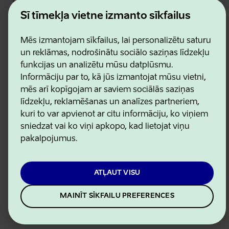
Kontakti
Šī tīmekļa vietne izmanto sīkfailus
Sadarbības partneri
Lietošanas noteikumi
Mēs izmantojam sīkfailus, lai personalizētu saturu
Sīkdatņu un konfidencialitātes politika
un reklāmas, nodrošinātu sociālo saziņas līdzekļu
funkcijas un analizētu mūsu datplūsmu.
Informāciju par to, kā jūs izmantojat mūsu vietni,
mēs arī kopīgojam ar saviem sociālās saziņas
līdzekļu, reklamēšanas un analīzes partneriem,
kuri to var apvienot ar citu informāciju, ko viņiem
sniedzat vai ko viņi apkopo, kad lietojat viņu
pakalpojumus.
ATĻAUT VISU
MAINĪT SĪKFAILU PREFERENCES