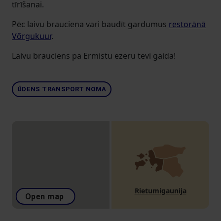
tīrīšanai.
Pēc laivu brauciena vari baudīt gardumus
restorānā
Võrgukuur
.
Laivu brauciens pa Ermistu ezeru tevi gaida!
ŪDENS TRANSPORT NOMA
Rietumigaunija
Open map