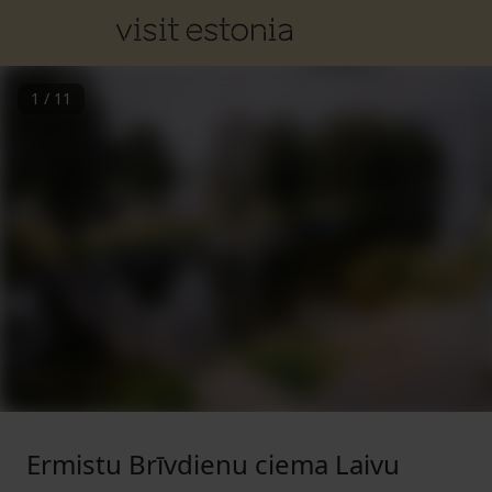
1
/
11
Ermistu Brīvdienu ciema Laivu