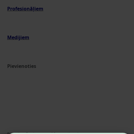
Profesionāļiem
Medijiem
Pievienoties
Estonian Business and Innovation Agency