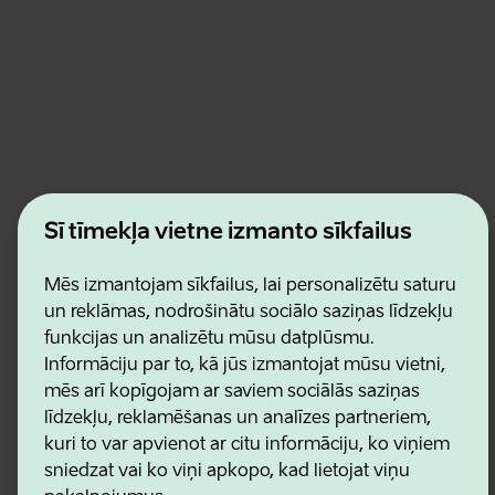
Estonian Business and Innovation Agency
Šī tīmekļa vietne izmanto sīkfailus
Kontakti
Sadarbības partneri
Lietošanas noteikumi
Mēs izmantojam sīkfailus, lai personalizētu saturu
Sīkdatņu un konfidencialitātes politika
un reklāmas, nodrošinātu sociālo saziņas līdzekļu
funkcijas un analizētu mūsu datplūsmu.
Informāciju par to, kā jūs izmantojat mūsu vietni,
mēs arī kopīgojam ar saviem sociālās saziņas
līdzekļu, reklamēšanas un analīzes partneriem,
kuri to var apvienot ar citu informāciju, ko viņiem
sniedzat vai ko viņi apkopo, kad lietojat viņu