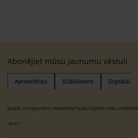
Abonējiet mūsu jaunumu vēstuli
Apmeklētājs
B2Bbiļetens
Digitālais
public.component.newsletterSubscription.text.undefin
Vārds
*