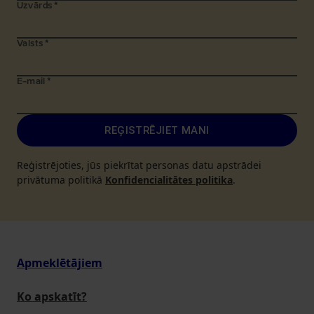
Uzvārds
*
Valsts
*
E-mail
*
REĢISTRĒJIET MANI
Reģistrējoties, jūs piekrītat personas datu apstrādei
privātuma politikā
Konfidencialitātes politika
.
Apmeklētājiem
Ko apskatīt?