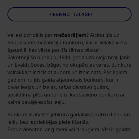
PIEVIENOT IZLASEI
Vai esi dzirdējis par
mežabrāļiem
? Aicinu jūs uz
Ennuksemē mežabrāļu bunkuru, kas ir lielākā vieta
Igaunijā, kas vēsta par šīs tēmas vēsturi.
Sākotnēji šo bunkuru 1944. gadā uzbūvēja brāļi Jānis
un Evalds Sovas, bēgot no okupācijas varas. Bunkurs
vairākkārt ir ticis atjaunots un iznīcināts. Pēc ilgiem
gadiem nu jūs gaida atjaunotais bunkurs, kur ir
divas ieejas un izejas, sešas divstāvu gultas,
apsildāma plīts un tunelis, kas savieno bunkuru ar
kalna pakājē esošu ieeju.
Bunkurs ir atvērts jebkurā gadalaikā, katru dienu un
laiku bez iepriekšējas pieteikšanās.
Brauc vienatnē, ar ģimeni vai draugiem. Visi ir gaidīti!