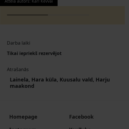
Attēla autors
:
Karl Kevvai
Darba laiki
Tikai iepriekš rezervējot
Atrašanās
Lainela, Hara küla, Kuusalu vald, Harju
maakond
Homepage
Facebook