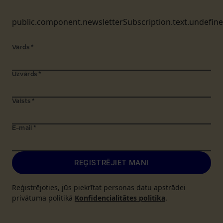
public.component.newsletterSubscription.text.undefin
Vārds
*
Uzvārds
*
Valsts
*
E-mail
*
REĢISTRĒJIET MANI
Reģistrējoties, jūs piekrītat personas datu apstrādei
privātuma politikā
Konfidencialitātes politika
.