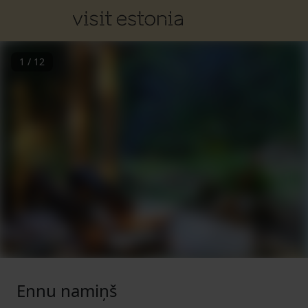
1
/
12
Ennu namiņš