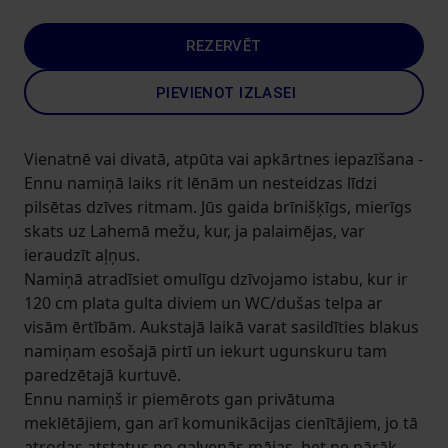
REZERVĒT
PIEVIENOT IZLASEI
Vienatnē vai divatā, atpūta vai apkārtnes iepazīšana -
Ennu namiņā laiks rit lēnām un nesteidzas līdzi
pilsētas dzīves ritmam. Jūs gaida brīnišķīgs, mierīgs
skats uz Lahemā mežu, kur, ja palaimējas, var
ieraudzīt aļņus.
Namiņā atradīsiet omulīgu dzīvojamo istabu, kur ir
120 cm plata gulta diviem un WC/dušas telpa ar
visām ērtībām. Aukstajā laikā varat sasildīties blakus
namiņam esošajā pirtī un iekurt ugunskuru tam
paredzētajā kurtuvē.
Ennu namiņš ir piemērots gan privātuma
meklētājiem, gan arī komunikācijas cienītājiem, jo tā
atrodas atstatus no galvenās mājas, bet ne pārāk