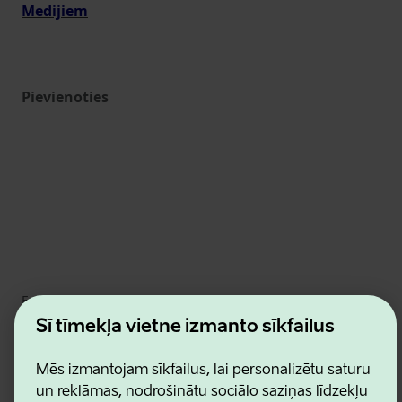
Medijiem
Pievienoties
Estonian Business and Innovation Agency
Kontakti
Šī tīmekļa vietne izmanto sīkfailus
Sadarbības partneri
Lietošanas noteikumi
Mēs izmantojam sīkfailus, lai personalizētu saturu
Sīkdatņu un konfidencialitātes politika
un reklāmas, nodrošinātu sociālo saziņas līdzekļu