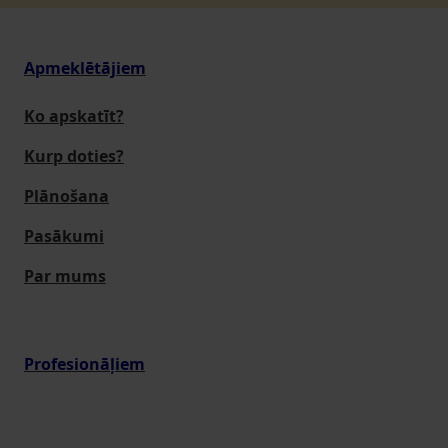
Apmeklētājiem
Ko apskatīt?
Kurp doties?
Plānošana
Pasākumi
Par mums
Profesionāļiem