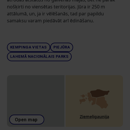
nošķirti no viensētas teritorijas. Jūra ir 250 m
attālumā, un, ja ir vēlēšanās, tad par papildu
samaksu varam piedāvāt arī ēdināšanu.
KEMPINGA VIETAS
PIEJŪRA
LAHEMĀ NACIONĀLAIS PARKS
Ziemeļigaunija
Open map