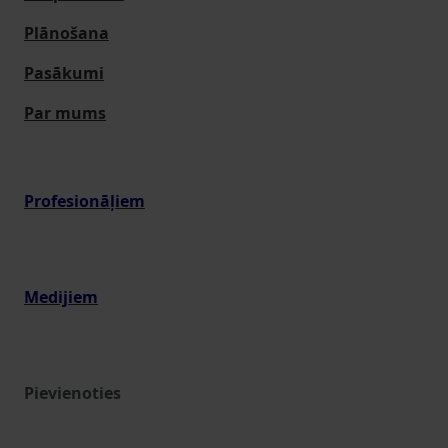
Plānošana
Pasākumi
Par mums
Profesionāļiem
Medijiem
Pievienoties