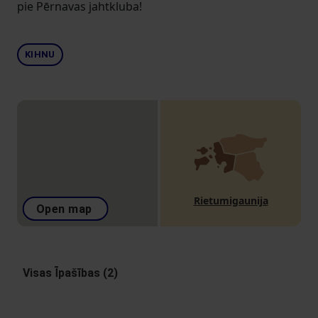
pie Pērnavas jahtkluba!
KIHNU
Rietumigaunija
Open map
Visas Īpašības (2)