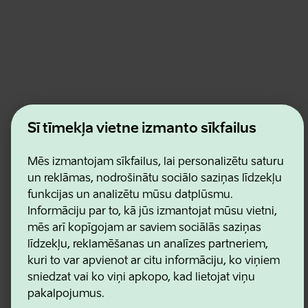
Estonian Business and Innovation Agency
Šī tīmekļa vietne izmanto sīkfailus
Kontakti
Sadarbības partneri
Lietošanas noteikumi
Mēs izmantojam sīkfailus, lai personalizētu saturu
Sīkdatņu un konfidencialitātes politika
un reklāmas, nodrošinātu sociālo saziņas līdzekļu
funkcijas un analizētu mūsu datplūsmu.
Informāciju par to, kā jūs izmantojat mūsu vietni,
mēs arī kopīgojam ar saviem sociālās saziņas
līdzekļu, reklamēšanas un analīzes partneriem,
kuri to var apvienot ar citu informāciju, ko viņiem
sniedzat vai ko viņi apkopo, kad lietojat viņu
pakalpojumus.