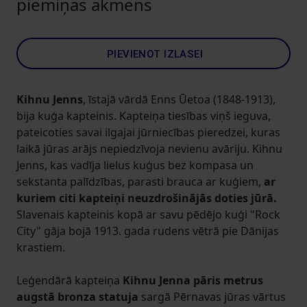
piemiņas akmens
PIEVIENOT IZLASEI
Kihnu Jenns
, īstajā vārdā Enns Ūetoa (1848-1913),
bija kuģa kapteinis. Kapteiņa tiesības viņš ieguva,
pateicoties savai ilgajai jūrniecības pieredzei, kuras
laikā jūras arājs nepiedzīvoja nevienu avāriju. Kihnu
Jenns, kas vadīja lielus kuģus bez kompasa un
sekstanta palīdzības, parasti brauca ar kuģiem,
ar
kuriem citi kapteiņi neuzdrošinājās doties jūrā.
Slavenais kapteinis kopā ar savu pēdējo kuģi "Rock
City" gāja bojā 1913. gada rudens vētrā pie Dānijas
krastiem.
Leģendārā kapteiņa
Kihnu Jenna pāris metrus
augstā bronza statuja
sargā Pērnavas jūras vārtus