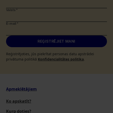
Valsts
*
E-mail
*
REĢISTRĒJIET MANI
Reģistrējoties, jūs piekrītat personas datu apstrādei
privātuma politikā
Konfidencialitātes politika
.
Apmeklētājiem
Ko apskatīt?
Kurp doties?