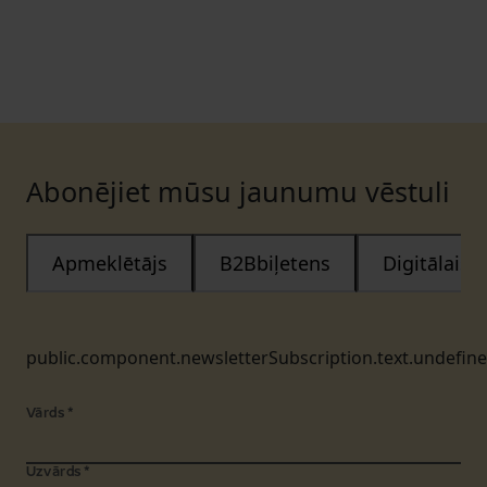
Abonējiet mūsu jaunumu vēstuli
Apmeklētājs
B2Bbiļetens
Digitālais
public.component.newsletterSubscription.text.undefin
Vārds
*
Uzvārds
*