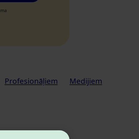
tuma
Profesionāļiem
Medijiem