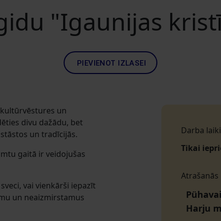
gidu "Igaunijas kris
PIEVIENOT IZLASEI
s kultūrvēstures un
dēties divu dažādu, bet
Darba laiki
stāstos un tradīcijās.
Tikai iepr
mtu gaitā ir veidojušas
Atrašanās
sveci, vai vienkārši iepazīt
Pühavai
esmu un neaizmirstamus
Harju 