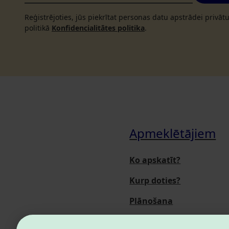
Reģistrējoties, jūs piekrītat personas datu apstrādei privā
politikā
Konfidencialitātes politika
.
Apmeklētājiem
Ko apskatīt?
Kurp doties?
Plānošana
Pasākumi