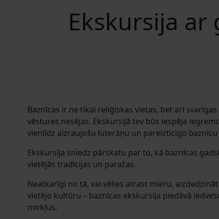
Ekskursija ar 
Baznīcas ir ne tikai reliģiskas vietas, bet arī svarīga
vēstures nesējas. Ekskursijā tev būs iespēja iegrem
vienlīdz aizraujošu luterāņu un pareizticīgo baznīcu 
Ekskursija sniedz pārskatu par to, kā baznīcas gadsi
vietējās tradīcijas un paražas.
Neatkarīgi no tā, vai vēlies atrast mieru, aizdedzināt 
vietējo kultūru – baznīcas ekskursija piedāvā iedv
mirkļus.