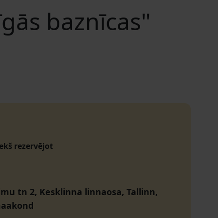
tīgās baznīcas"
iekš rezervējot
mu tn 2, Kesklinna linnaosa, Tallinn,
maakond