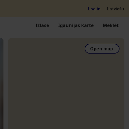
Log in
Latviešu
Izlase
Igaunijas karte
Meklēt
Open map