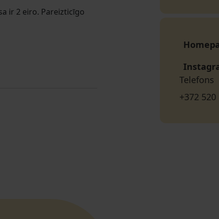
 ir 2 eiro. Pareizticīgo
Homep
Instag
Telefons
+372 520