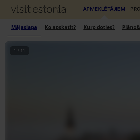
APMEKLĒTĀJIEM
PRO
Mājaslapa
Ko apskatīt?
Kurp doties?
Plānoš
1
/
11