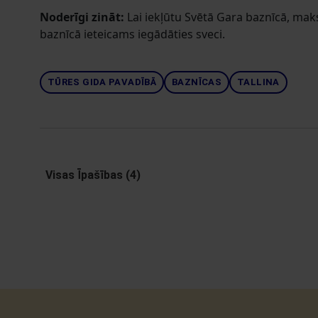
Noderīgi zināt:
Lai iekļūtu Svētā Gara baznīcā, maksa
baznīcā ieteicams iegādāties sveci.
TŪRES GIDA PAVADĪBĀ
BAZNĪCAS
TALLINA
Visas Īpašības (4)