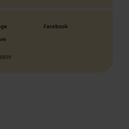
age
Facebook
ram
 8899