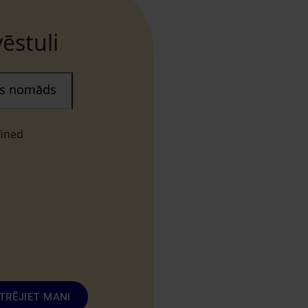
ēstuli
ais nomāds
fined
TRĒJIET MANI