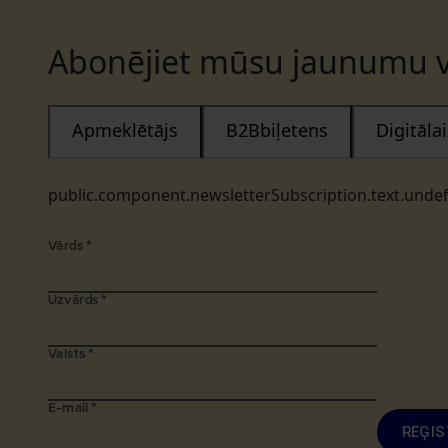
Abonējiet mūsu jaunumu v
Apmeklētājs
B2Bbiļetens
Digitāl
public.component.newsletterSubscription.text.unde
Vārds
*
Uzvārds
*
Valsts
*
E-mail
*
REĢIS