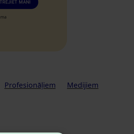
TRĒJIET MANI
tuma
Profesionāļiem
Medijiem