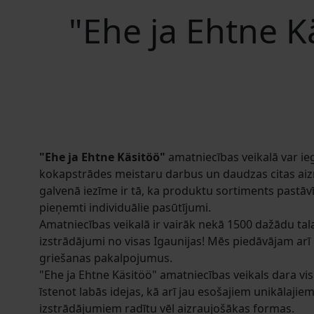
"Ehe ja Ehtne K
"Ehe ja Ehtne Käsitöö"
amatniecības veikalā var ie
kokapstrādes meistaru darbus un daudzas citas aizra
galvenā iezīme ir tā, ka produktu sortiments pastāvī
pieņemti individuālie pasūtījumi.
Amatniecības veikalā ir vairāk nekā 1500 dažādu ta
izstrādājumi no visas Igaunijas! Mēs piedāvājam ar
griešanas pakalpojumus.
"Ehe ja Ehtne Käsitöö" amatniecības veikals dara vis
īstenot labās idejas, kā arī jau esošajiem unikālaji
izstrādājumiem radītu vēl aizraujošākas formas.