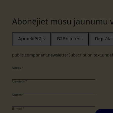
Abonējiet mūsu jaunumu v
Apmeklētājs
B2Bbiļetens
Digitāl
public.component.newsletterSubscription.text.unde
Vārds
*
Uzvārds
*
Valsts
*
E-mail
*