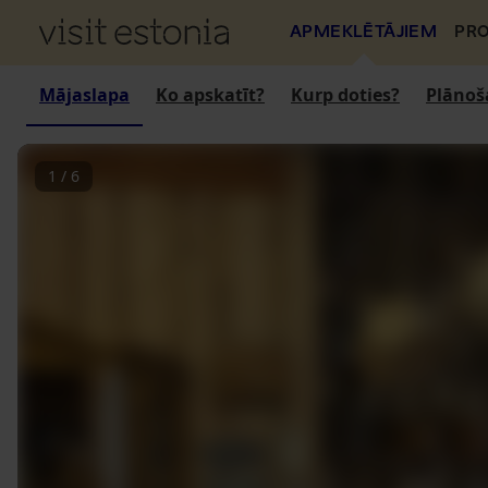
APMEKLĒTĀJIEM
PRO
Mājaslapa
Ko apskatīt?
Kurp doties?
Plānoš
1
/
6