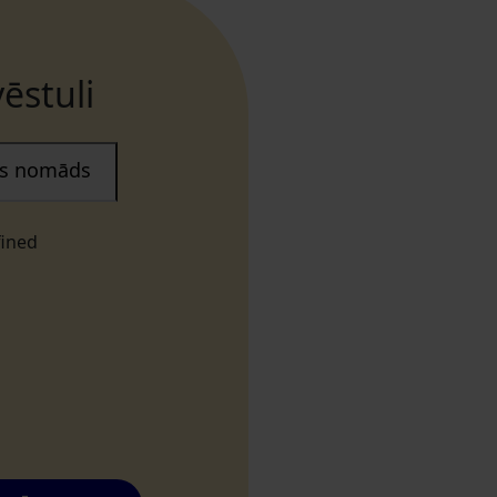
ēstuli
ais nomāds
fined