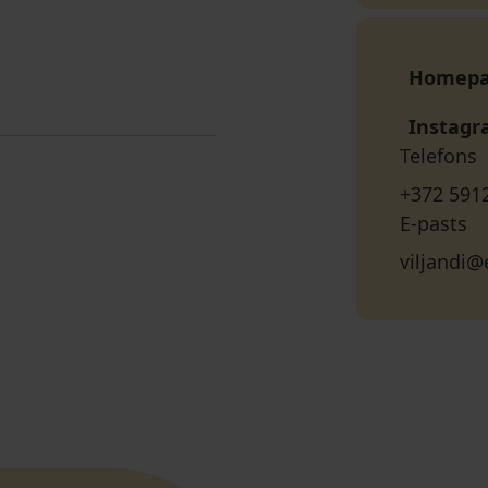
Homep
Instag
Telefons
+372 591
E-pasts
viljandi@