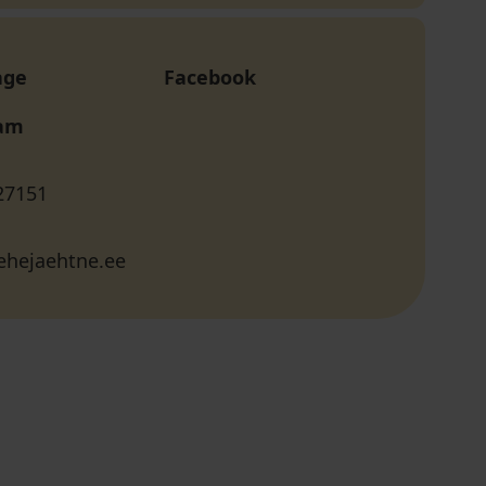
age
Facebook
ram
27151
ehejaehtne.ee