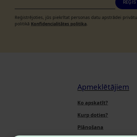
REĢIS
Reģistrējoties, jūs piekrītat personas datu apstrādei privā
politikā
Konfidencialitātes politika
.
Apmeklētājiem
Ko apskatīt?
Kurp doties?
Plānošana