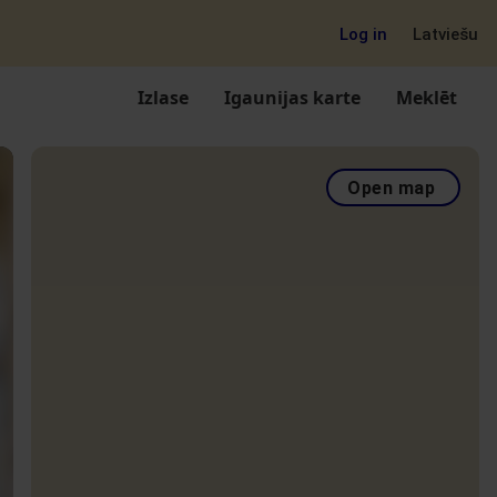
Log in
Latviešu
Izlase
Igaunijas karte
Meklēt
Open map