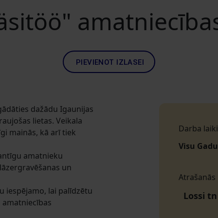
äsitöö" amatniecības 
PIEVIENOT IZLASEI
gādāties dažādu Igaunijas
ujošas lietas. Veikala
Darba laiki
gi mainās, kā arī tiek
Visu Gadu
lantīgu amatnieku
ī lāzergravēšanas un
Atrašanās
u iespējamo, lai palīdzētu
Lossi tn
em amatniecības