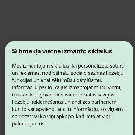
Estonian Business and Innovation Agency
Šī tīmekļa vietne izmanto sīkfailus
Kontakti
Sadarbības partneri
Lietošanas noteikumi
Mēs izmantojam sīkfailus, lai personalizētu saturu
Sīkdatņu un konfidencialitātes politika
un reklāmas, nodrošinātu sociālo saziņas līdzekļu
funkcijas un analizētu mūsu datplūsmu.
Informāciju par to, kā jūs izmantojat mūsu vietni,
mēs arī kopīgojam ar saviem sociālās saziņas
līdzekļu, reklamēšanas un analīzes partneriem,
kuri to var apvienot ar citu informāciju, ko viņiem
sniedzat vai ko viņi apkopo, kad lietojat viņu
pakalpojumus.