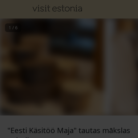
1
/
6
"Eesti Käsitöö Maja" tautas mākslas