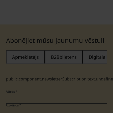
Abonējiet mūsu jaunumu vēstuli
Apmeklētājs
B2Bbiļetens
Digitālais
public.component.newsletterSubscription.text.undefin
Vārds
*
Uzvārds
*