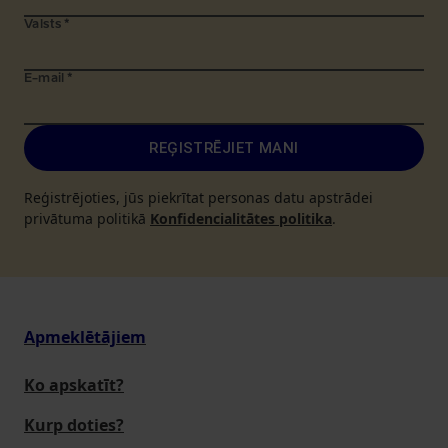
Valsts
*
E-mail
*
REĢISTRĒJIET MANI
Reģistrējoties, jūs piekrītat personas datu apstrādei
privātuma politikā
Konfidencialitātes politika
.
Apmeklētājiem
Ko apskatīt?
Kurp doties?