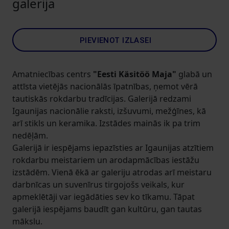
galerija
PIEVIENOT IZLASEI
Amatniecības centrs
"Eesti Käsitöö Maja"
glabā un
attīsta vietējās nacionālās īpatnības, ņemot vērā
tautiskās rokdarbu tradīcijas. Galerijā redzami
Igaunijas nacionālie raksti, izšuvumi, mežģīnes, kā
arī stikls un keramika. Izstādes mainās ik pa trim
nedēļām.
Galerijā ir iespējams iepazīsties ar Igaunijas atzītiem
rokdarbu meistariem un arodapmācības iestāžu
izstādēm. Vienā ēkā ar galeriju atrodas arī meistaru
darbnīcas un suvenīrus tirgojošs veikals, kur
apmeklētāji var iegādāties sev ko tīkamu. Tāpat
galerijā iespējams baudīt gan kultūru, gan tautas
mākslu.