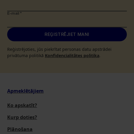
E-mail
*
REĢISTRĒJIET MANI
Reģistrējoties, jūs piekrītat personas datu apstrādei
privātuma politikā
Konfidencialitātes politika
.
Apmeklētājiem
Ko apskatīt?
Kurp doties?
Plānošana