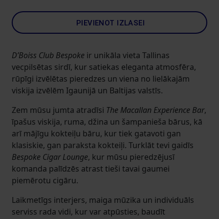
PIEVIENOT IZLASEI
D’Boiss Club Bespoke
ir unikāla vieta Tallinas
vecpilsētas sirdī, kur satiekas eleganta atmosfēra,
rūpīgi izvēlētas pieredzes un viena no lielākajām
viskija izvēlēm Igaunijā un Baltijas valstīs.
Zem mūsu jumta atradīsi
The Macallan Experience Bar
,
īpašus viskija, ruma, džina un šampanieša bārus, kā
arī mājīgu kokteiļu bāru, kur tiek gatavoti gan
klasiskie, gan paraksta kokteiļi. Turklāt tevi gaidīs
Bespoke Cigar Lounge
, kur mūsu pieredzējusī
komanda palīdzēs atrast tieši tavai gaumei
piemērotu cigāru.
Laikmetīgs interjers, maiga mūzika un individuāls
serviss rada vidi, kur var atpūsties, baudīt