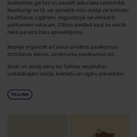
kvalitatīvas garšas un pavadīt laiku labā sabiedrībā.
Neatkarīgi no tā, vai apmeklē mūs viskija vai kokteiļu
baudīšanai, cigāriem, degustācijai vai vienkārši
patīkamam vakaram,
D’Boiss
piedāvā kaut ko vairāk
nekā parasta bāra apmeklējumu.
Iespēja organizēt arī savus privātos pasākumus:
dzimšanas dienas, uzņēmumu pasākumus utt.
Ienāc un atklāj vienu no Tallinas vecpilsētas
unikālākajām viskija, kokteiļu un cigāru pieredzēm.
TALLINA