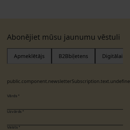
Abonējiet mūsu jaunumu vēstuli
Apmeklētājs
B2Bbiļetens
Digitālais
public.component.newsletterSubscription.text.undefin
Vārds
*
Uzvārds
*
Valsts
*