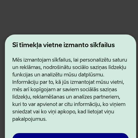
Estonian Business and Innovation Agency
Kontakti
Šī tīmekļa vietne izmanto sīkfailus
Sadarbības partneri
Lietošanas noteikumi
Mēs izmantojam sīkfailus, lai personalizētu saturu
Sīkdatņu un konfidencialitātes politika
un reklāmas, nodrošinātu sociālo saziņas līdzekļu
funkcijas un analizētu mūsu datplūsmu.
Informāciju par to, kā jūs izmantojat mūsu vietni,
mēs arī kopīgojam ar saviem sociālās saziņas
līdzekļu, reklamēšanas un analīzes partneriem,
kuri to var apvienot ar citu informāciju, ko viņiem
sniedzat vai ko viņi apkopo, kad lietojat viņu
pakalpojumus.