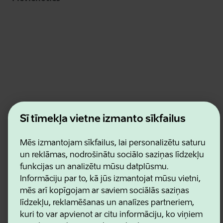
Estonian Business and Innovation Agency
Šī tīmekļa vietne izmanto sīkfailus
Kontakti
Sadarbības partneri
Lietošanas noteikumi
Mēs izmantojam sīkfailus, lai personalizētu saturu
Sīkdatņu un konfidencialitātes politika
un reklāmas, nodrošinātu sociālo saziņas līdzekļu
funkcijas un analizētu mūsu datplūsmu.
Informāciju par to, kā jūs izmantojat mūsu vietni,
mēs arī kopīgojam ar saviem sociālās saziņas
līdzekļu, reklamēšanas un analīzes partneriem,
kuri to var apvienot ar citu informāciju, ko viņiem