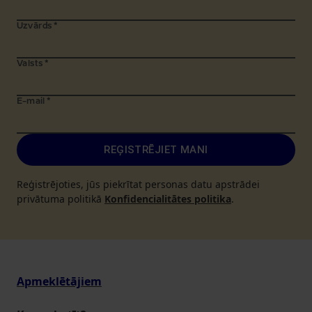
Uzvārds
*
Valsts
*
E-mail
*
REĢISTRĒJIET MANI
Reģistrējoties, jūs piekrītat personas datu apstrādei
privātuma politikā
Konfidencialitātes politika
.
Apmeklētājiem