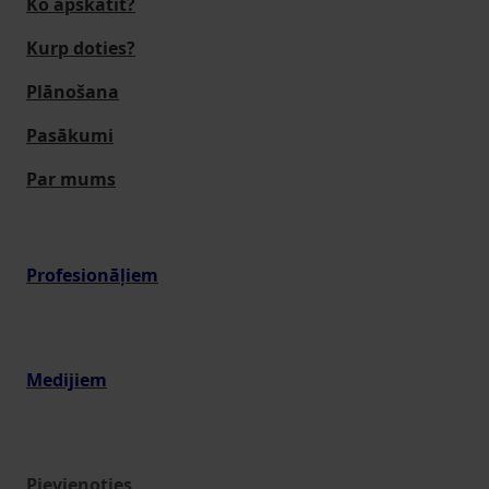
Ko apskatīt?
Kurp doties?
Plānošana
Pasākumi
Par mums
Profesionāļiem
Medijiem
Pievienoties