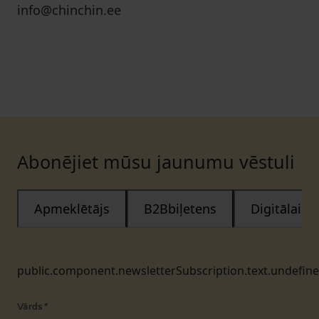
info@chinchin.ee
Abonējiet mūsu jaunumu vēstuli
Apmeklētājs
B2Bbiļetens
Digitālais
public.component.newsletterSubscription.text.undefin
Vārds
*