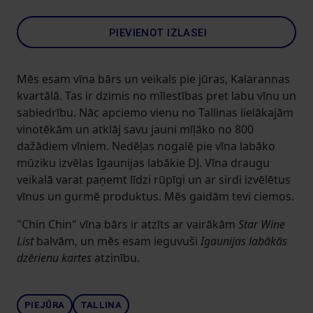
PIEVIENOT IZLASEI
Mēs esam vīna bārs un veikals pie jūras, Kalarannas
kvartālā. Tas ir dzimis no mīlestības pret labu vīnu un
sabiedrību. Nāc apciemo vienu no Tallinas lielākajām
vinotēkām un atklāj savu jauni mīļāko no 800
dažādiem vīniem. Nedēļas nogalē pie vīna labāko
mūziku izvēlas Igaunijas labākie DJ. Vīna draugu
veikalā varat paņemt līdzi rūpīgi un ar sirdi izvēlētus
vīnus un gurmē produktus. Mēs gaidām tevi ciemos.
"Chin Chin" vīna bārs ir atzīts ar vairākām
Star Wine
List
balvām, un mēs esam ieguvuši
Igaunijas labākās
dzērienu kartes
atzinību.
PIEJŪRA
TALLINA