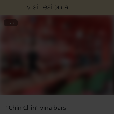
1
/
7
"Chin Chin" vīna bārs