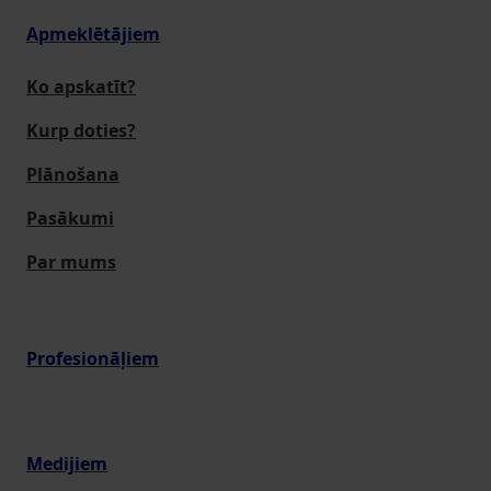
Apmeklētājiem
Ko apskatīt?
Kurp doties?
Plānošana
Pasākumi
Par mums
Profesionāļiem
Medijiem