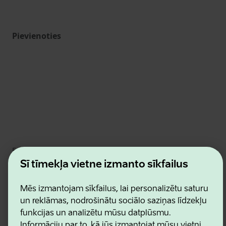
Pievienoties
Estonian Business and Innovation Agency
Kontakti
Šī tīmekļa vietne izmanto sīkfailus
Sadarbības partneri
Lietošanas noteikumi
Mēs izmantojam sīkfailus, lai personalizētu saturu
Sīkdatņu un konfidencialitātes politika
un reklāmas, nodrošinātu sociālo saziņas līdzekļu
funkcijas un analizētu mūsu datplūsmu.
Informāciju par to, kā jūs izmantojat mūsu vietni,