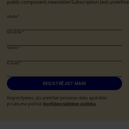
public.component.newsletterSubscription.text.undefin
Vārds
*
Uzvārds
*
Valsts
*
E-mail
*
REĢISTRĒJIET MANI
Reģistrējoties, jūs piekrītat personas datu apstrādei
privātuma politikā
Konfidencialitātes politika
.