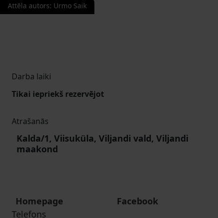
Attēla autors
:
Urmo Saik
Darba laiki
Tikai iepriekš rezervējot
Atrašanās
Kalda/1, Viisuküla, Viljandi vald, Viljandi
maakond
Homepage
Facebook
Telefons