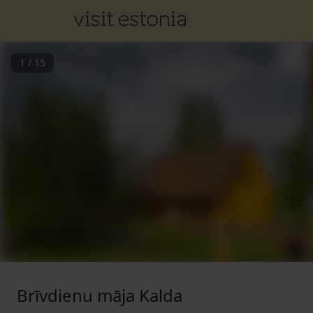
1
/
15
Brīvdienu māja Kalda