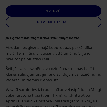
REZERVĒT
PIEVIENOT IZLASEI
Jūs gaida omulīgā brīvdienu māja Kalda!
Atrodamies gleznainajā Loodi dabas parkā, dīķa
malā, 15 minūšu brauciena attālumā no Viljandi,
braucot pa Mustlas ceļu.
Šeit jūs varat svinēt savu dzimšanas dienas ballīti,
klases salidojumus, ģimeņu salidojumus, uzņēmumu
vasaras un ziemas dienas utt.
Vasarā var doties izbraucienā ar velosipēdu pa Mulgi
velomaratona trasi (apm. 1 km) vai skrituļot pa
apriņķa labāko - Holstres-Polli trasi (apm. 1 km), kā
arī makšķerēt ezera krastā. Ziemā aktīvās atpūtas