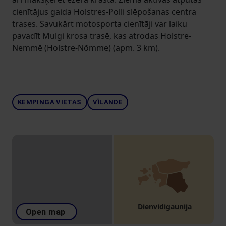
cienītājus gaida Holstres-Polli slēpošanas centra
trases. Savukārt motosporta cienītāji var laiku
pavadīt Mulgi krosa trasē, kas atrodas Holstre-
Nemmē (Holstre-Nõmme) (apm. 3 km).
KEMPINGA VIETAS
VĪLANDE
Dienvidigaunija
Open map