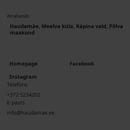
Atrašanās
Haudamäe, Meelva küla, Räpina vald, Põlva
maakond
Homepage
Facebook
Instagram
Telefons
+372 5234202
E-pasts
info@haudamae.ee