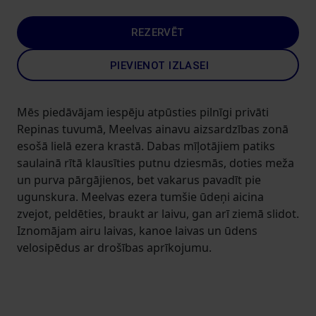
REZERVĒT
PIEVIENOT IZLASEI
Mēs piedāvājam iespēju atpūsties pilnīgi privāti
Repinas tuvumā, Meelvas ainavu aizsardzības zonā
esošā lielā ezera krastā. Dabas mīļotājiem patiks
saulainā rītā klausīties putnu dziesmās, doties meža
un purva pārgājienos, bet vakarus pavadīt pie
ugunskura. Meelvas ezera tumšie ūdeņi aicina
zvejot, peldēties, braukt ar laivu, gan arī ziemā slidot.
Iznomājam airu laivas, kanoe laivas un ūdens
velosipēdus ar drošības aprīkojumu.