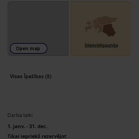
Dienvidigaunija
Open map
Visas Īpašības (8)
Darba laiki
1. janv. - 31. dec.
Tikai iepriekš rezervējot