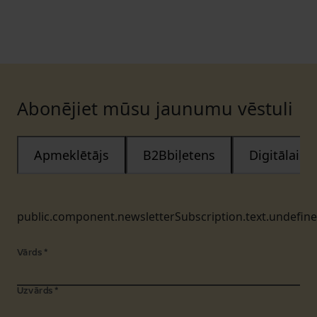
Abonējiet mūsu jaunumu vēstuli
Apmeklētājs
B2Bbiļetens
Digitālais
public.component.newsletterSubscription.text.undefin
Vārds
*
Uzvārds
*