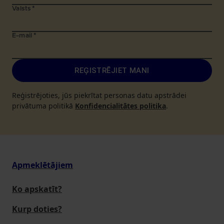
Valsts
*
E-mail
*
REĢISTRĒJIET MANI
Reģistrējoties, jūs piekrītat personas datu apstrādei
privātuma politikā
Konfidencialitātes politika
.
Apmeklētājiem
Ko apskatīt?
Kurp doties?