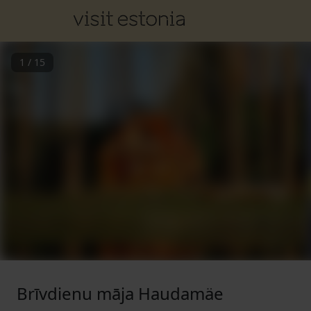
1
/
15
Brīvdienu māja Haudamäe