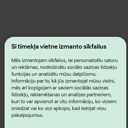
Estonian Business and Innovation Agency
Šī tīmekļa vietne izmanto sīkfailus
Kontakti
Sadarbības partneri
Lietošanas noteikumi
Mēs izmantojam sīkfailus, lai personalizētu saturu
Sīkdatņu un konfidencialitātes politika
un reklāmas, nodrošinātu sociālo saziņas līdzekļu
funkcijas un analizētu mūsu datplūsmu.
Informāciju par to, kā jūs izmantojat mūsu vietni,
mēs arī kopīgojam ar saviem sociālās saziņas
līdzekļu, reklamēšanas un analīzes partneriem,
kuri to var apvienot ar citu informāciju, ko viņiem
sniedzat vai ko viņi apkopo, kad lietojat viņu
pakalpojumus.