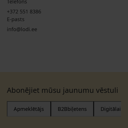
Telefons
+372 551 8386
E-pasts
info@lodi.ee
Abonējiet mūsu jaunumu vēstuli
Apmeklētājs
B2Bbiļetens
Digitālais