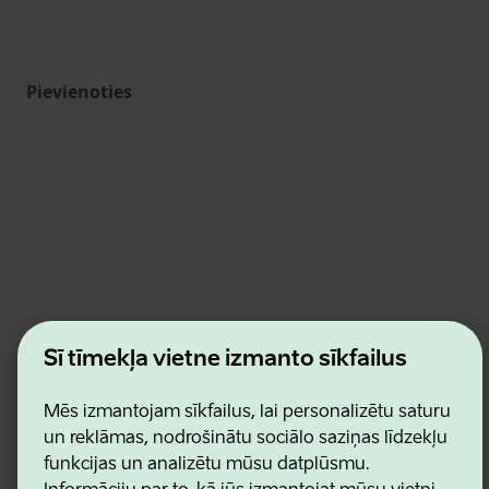
Pievienoties
Estonian Business and Innovation Agency
Šī tīmekļa vietne izmanto sīkfailus
Kontakti
Sadarbības partneri
Lietošanas noteikumi
Mēs izmantojam sīkfailus, lai personalizētu saturu
Sīkdatņu un konfidencialitātes politika
un reklāmas, nodrošinātu sociālo saziņas līdzekļu
funkcijas un analizētu mūsu datplūsmu.