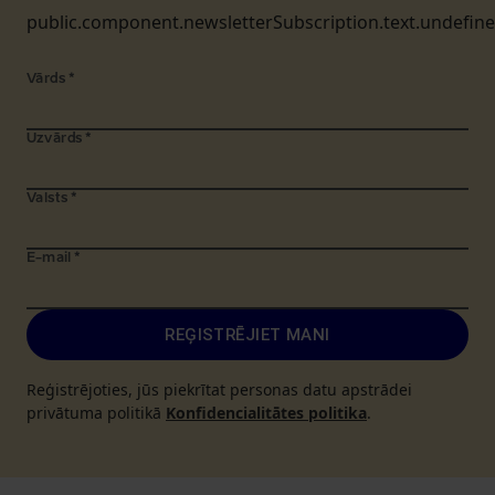
public.component.newsletterSubscription.text.undefin
Vārds
*
Uzvārds
*
Valsts
*
E-mail
*
REĢISTRĒJIET MANI
Reģistrējoties, jūs piekrītat personas datu apstrādei
privātuma politikā
Konfidencialitātes politika
.