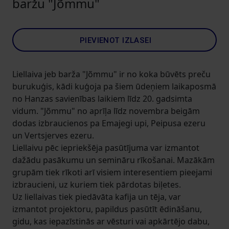
baržu "Jõmmu"
PIEVIENOT IZLASEI
Liellaiva jeb barža "Jõmmu" ir no koka būvēts preču
burukuģis, kādi kuģoja pa šiem ūdeņiem laikaposmā
no Hanzas savienības laikiem līdz 20. gadsimta
vidum. "Jõmmu" no aprīļa līdz novembra beigām
dodas izbraucienos pa Emajegi upi, Peipusa ezeru
un Vertsjerves ezeru.
Liellaivu pēc iepriekšēja pasūtījuma var izmantot
dažādu pasākumu un semināru rīkošanai. Mazākām
grupām tiek rīkoti arī visiem interesentiem pieejami
izbraucieni, uz kuriem tiek pārdotas biļetes.
Uz liellaivas tiek piedāvāta kafija un tēja, var
izmantot projektoru, papildus pasūtīt ēdināšanu,
gidu, kas iepazīstinās ar vēsturi vai apkārtējo dabu,