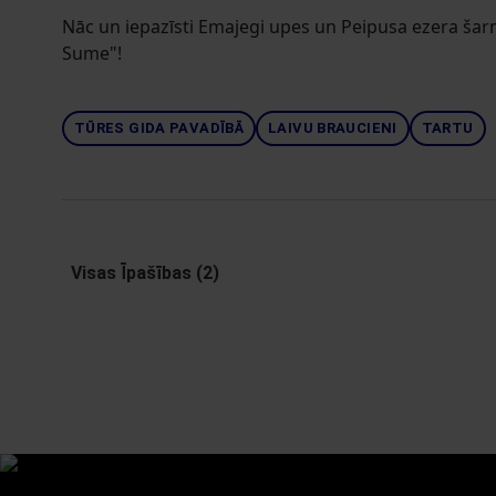
Nāc un iepazīsti Emajegi upes un Peipusa ezera šarm
Sume"!
TŪRES GIDA PAVADĪBĀ
LAIVU BRAUCIENI
TARTU
Visas Īpašības (2)