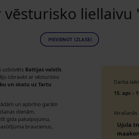
 vēsturisko liellaiv
PIEVIENOT IZLASEI
as uzbūvēts
Baltijas valstīs
ēju izbraukt ar vēsturisko
Darba laiki
abu un skatu uz Tartu
15. apr. - 
aitādām un apbrīno garām
imšanas dienām,
Atrašanās
tīt gida pakalpojumu,
Ujula tn
pasūtījuma braucienus,
maako