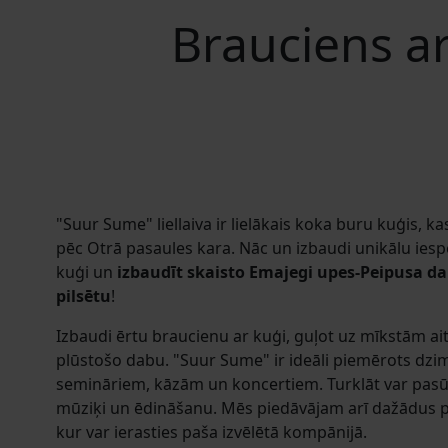
Brauciens ar
"Suur Sume" liellaiva ir lielākais koka buru kuģis, k
pēc Otrā pasaules kara. Nāc un izbaudi unikālu iesp
kuģi un
izbaudīt skaisto Emajegi upes-Peipusa d
pilsētu
!
Izbaudi ērtu braucienu ar kuģi, guļot uz mīkstām 
plūstošo dabu. "Suur Sume" ir ideāli piemērots dz
semināriem, kāzām un koncertiem. Turklāt var pasū
mūziķi un ēdināšanu. Mēs piedāvājam arī dažādus 
kur var ierasties paša izvēlētā kompānijā.