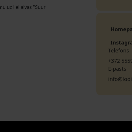
u uz liellaivas "Suur
Homep
Instag
Telefons
+372 555
E-pasts
info@lodi