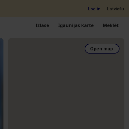
Log in
Latviešu
Izlase
Igaunijas karte
Meklēt
Open map