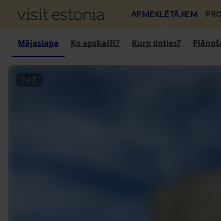
APMEKLĒTĀJIEM
PRO
Mājaslapa
Ko apskatīt?
Kurp doties?
Plānoš
1
/
7