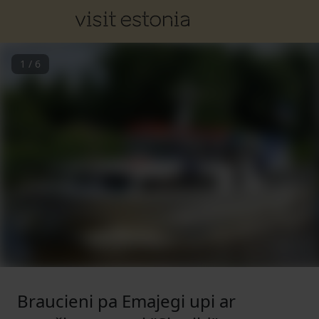
1
/
6
Braucieni pa Emajegi upi ar