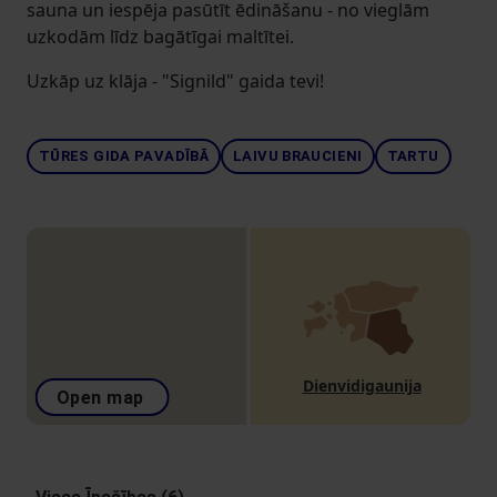
sauna un iespēja pasūtīt ēdināšanu - no vieglām
uzkodām līdz bagātīgai maltītei.
Uzkāp uz klāja - "Signild" gaida tevi!
TŪRES GIDA PAVADĪBĀ
LAIVU BRAUCIENI
TARTU
Dienvidigaunija
Open map