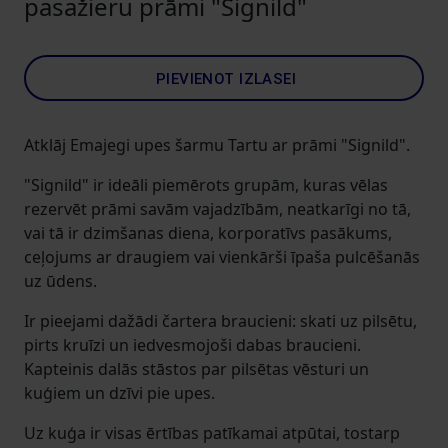
pasažieru prāmi "Signild"
PIEVIENOT IZLASEI
Atklāj Emajegi upes šarmu Tartu ar prāmi "Signild".
"Signild" ir ideāli piemērots grupām, kuras vēlas
rezervēt prāmi savām vajadzībām, neatkarīgi no tā,
vai tā ir dzimšanas diena, korporatīvs pasākums,
ceļojums ar draugiem vai vienkārši īpaša pulcēšanās
uz ūdens.
Ir pieejami dažādi čartera braucieni: skati uz pilsētu,
pirts kruīzi un iedvesmojoši dabas braucieni.
Kapteinis dalās stāstos par pilsētas vēsturi un
kuģiem un dzīvi pie upes.
Uz kuģa ir visas ērtības patīkamai atpūtai, tostarp