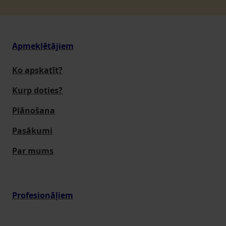
Apmeklētājiem
Ko apskatīt?
Kurp doties?
Plānošana
Pasākumi
Par mums
Profesionāļiem