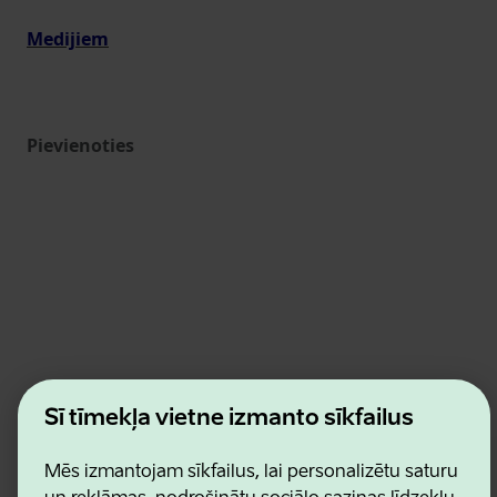
Medijiem
Pievienoties
Estonian Business and Innovation Agency
Šī tīmekļa vietne izmanto sīkfailus
Kontakti
Sadarbības partneri
Lietošanas noteikumi
Mēs izmantojam sīkfailus, lai personalizētu saturu
Sīkdatņu un konfidencialitātes politika