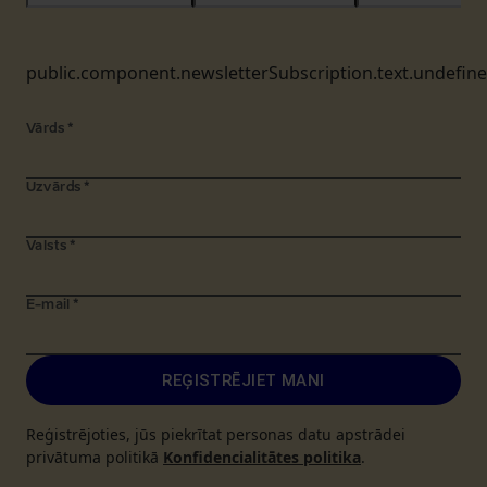
public.component.newsletterSubscription.text.undefin
Vārds
*
Uzvārds
*
Valsts
*
E-mail
*
REĢISTRĒJIET MANI
Reģistrējoties, jūs piekrītat personas datu apstrādei
privātuma politikā
Konfidencialitātes politika
.