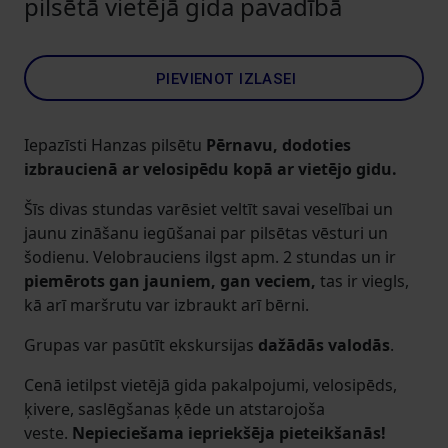
pilsētā vietējā gida pavadībā
PIEVIENOT IZLASEI
Iepazīsti Hanzas pilsētu
Pērnavu, dodoties
izbraucienā ar velosipēdu kopā ar vietējo gidu.
Šīs divas stundas varēsiet veltīt savai veselībai un
jaunu zināšanu iegūšanai par pilsētas vēsturi un
šodienu. Velobrauciens ilgst apm. 2 stundas un ir
piemērots gan jauniem, gan veciem,
tas ir viegls,
kā arī maršrutu var izbraukt arī bērni.
Grupas var pasūtīt ekskursijas
dažādās valodās
.
Cenā ietilpst vietējā gida pakalpojumi, velosipēds,
ķivere, saslēgšanas ķēde un atstarojoša
veste.
Nepieciešama iepriekšēja pieteikšanās!