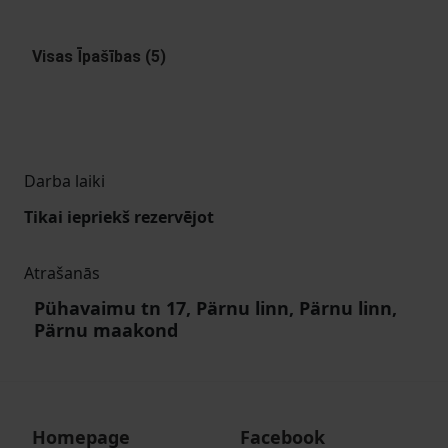
Visas Īpašības (5)
Darba laiki
Tikai iepriekš rezervējot
Atrašanās
Pühavaimu tn 17, Pärnu linn, Pärnu linn,
Pärnu maakond
Homepage
Facebook