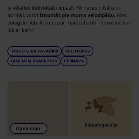
Ja vēlaties individuālu iepazīt Pērnavas pilsētu un
apriņķi, varat
iznomāt pie mums velosipēdu.
Mēs
sniegsim ieteikumus par maršrutu un nodrošināsim
jūs ar karti!
TŪRES GIDA PAVADĪBĀ
VELOTŪRES
ĢIMENĒM DRAUDZĪGS
PĒRNAVA
Rietumigaunija
Open map