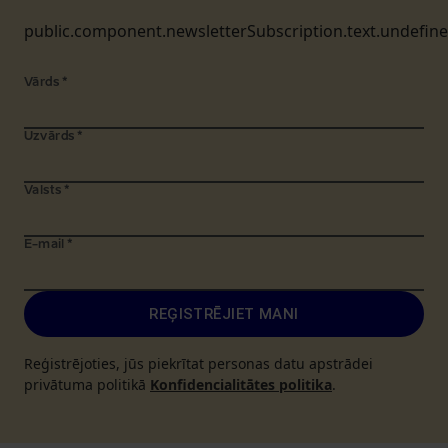
public.component.newsletterSubscription.text.undefin
Vārds
*
Uzvārds
*
Valsts
*
E-mail
*
REĢISTRĒJIET MANI
Reģistrējoties, jūs piekrītat personas datu apstrādei
privātuma politikā
Konfidencialitātes politika
.