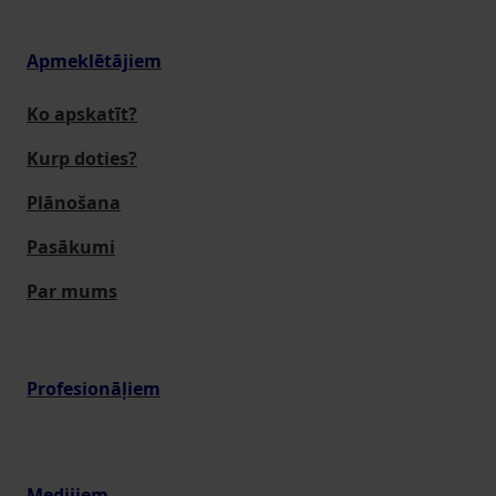
Apmeklētājiem
Ko apskatīt?
Kurp doties?
Plānošana
Pasākumi
Par mums
Profesionāļiem
Medijiem