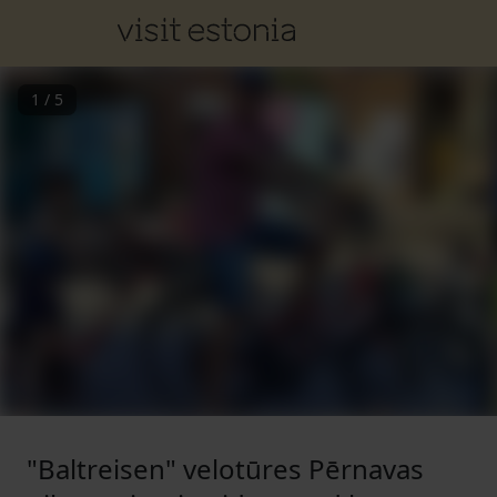
1
/
5
"Baltreisen" velotūres Pērnavas