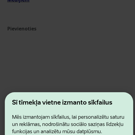
Pievienoties
Estonian Business and Innovation Agency
Šī tīmekļa vietne izmanto sīkfailus
Kontakti
Sadarbības partneri
Lietošanas noteikumi
Mēs izmantojam sīkfailus, lai personalizētu saturu
Sīkdatņu un konfidencialitātes politika
un reklāmas, nodrošinātu sociālo saziņas līdzekļu
funkcijas un analizētu mūsu datplūsmu.