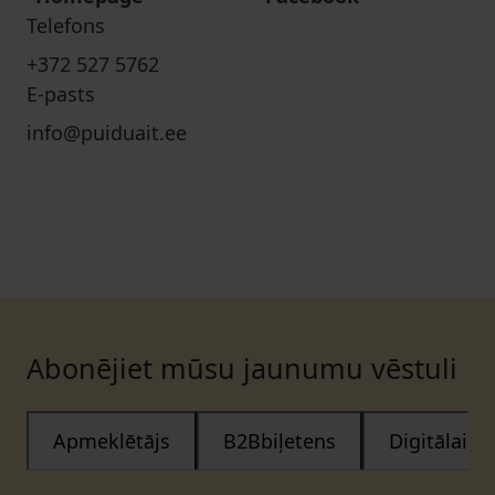
Telefons
+372 527 5762
E-pasts
info@puiduait.ee
Abonējiet mūsu jaunumu vēstuli
Apmeklētājs
B2Bbiļetens
Digitālais