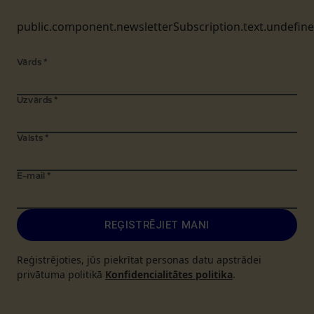
public.component.newsletterSubscription.text.undefin
Vārds
*
Uzvārds
*
Valsts
*
E-mail
*
REĢISTRĒJIET MANI
Reģistrējoties, jūs piekrītat personas datu apstrādei
privātuma politikā
Konfidencialitātes politika
.