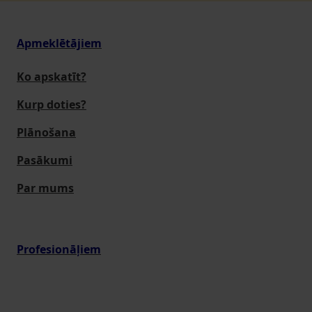
Apmeklētājiem
Ko apskatīt?
Kurp doties?
Plānošana
Pasākumi
Par mums
Profesionāļiem