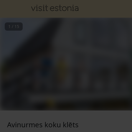
1
/
15
Avinurmes koku klēts