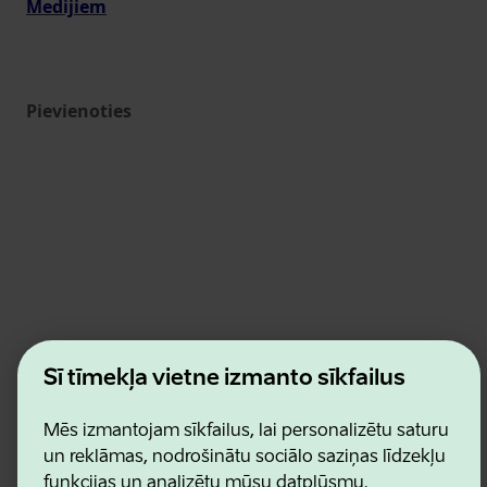
Medijiem
Pievienoties
Estonian Business and Innovation Agency
Šī tīmekļa vietne izmanto sīkfailus
Kontakti
Sadarbības partneri
Lietošanas noteikumi
Mēs izmantojam sīkfailus, lai personalizētu saturu
Sīkdatņu un konfidencialitātes politika
un reklāmas, nodrošinātu sociālo saziņas līdzekļu
funkcijas un analizētu mūsu datplūsmu.