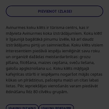
PIEVIENOT IZLASEI
Avinurmes koku klēts ir tūrisma centrs, kas ir
mājvieta Avinurmes koka izstrādājumiem. Koku klētī
ir Igaunijā bagātākā pinumu izvēle, kā arī daudz
izstrādājumu pirtij un saimniecībai. Koku klēts visiem
interesentiem piedāvā iespēju iemēģināt savu roku
un organizē dažādas meistardarbnīcas: grozu
pīšana, filcēšana, maizes cepšana, sveču liešana,
galošu apgleznošana u.c. Koku klēts mājīgajā
kafejnīcas stūrīti ir iespējams nogaršot mājās ceptas
kūkas un pīrādziņus, pašceptu maizi un citas labas
lietas. Pēc iepriekšējas vienošanās varam piedāvāt
ēdināšanu līdz 80 cilvēku grupām.
IGAUŅU DIZAINS
IGAUŅU ROKDARBI