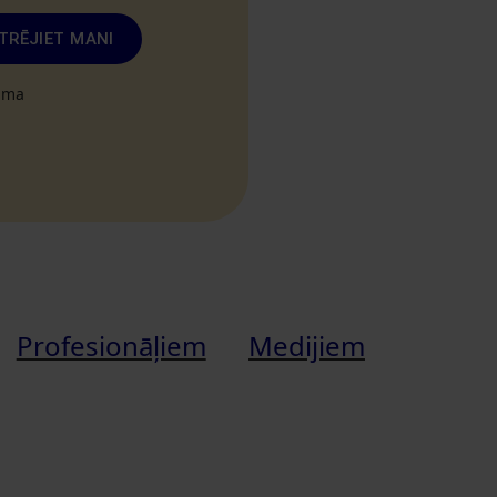
TRĒJIET MANI
tuma
Profesionāļiem
Medijiem