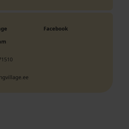
age
Facebook
ram
71510
ngvillage.ee