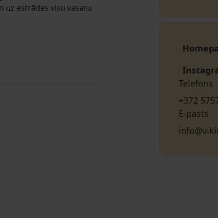
n uz estrādes visu vasaru
Homep
Instag
Telefons
+372 575
E-pasts
info@viki