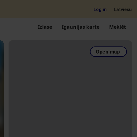
Log in
Latviešu
Izlase
Igaunijas karte
Meklēt
Open map