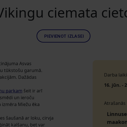
Vikingu ciemata ciet
PIEVIENOT IZLASEI
etinājuma Asvas
gadu tūkstošu garumā.
Darba laiki
rakcijām. Dažādas
16. jūn. - 
tnu parkam
šeit ir arī
, smēdi un ieroču
Atrašanās
ga izmēra Miežu ēka
Linnuse
s šaušanā ar loku, cirvja
maako
ināt kalšanu, bet var