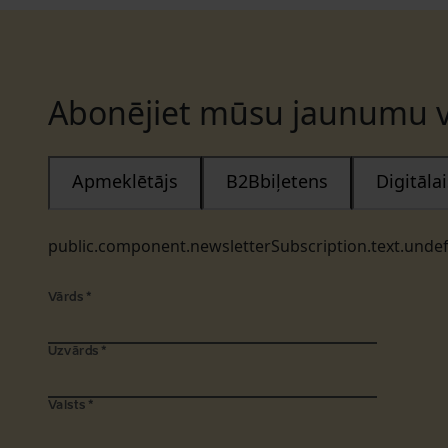
Abonējiet mūsu jaunumu v
Apmeklētājs
B2Bbiļetens
Digitāl
public.component.newsletterSubscription.text.unde
Vārds
*
Uzvārds
*
Valsts
*