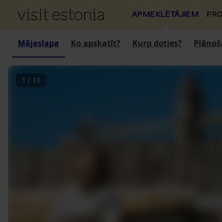
APMEKLĒTĀJIEM
PRO
Mājaslapa
Ko apskatīt?
Kurp doties?
Plānoš
1
/
13