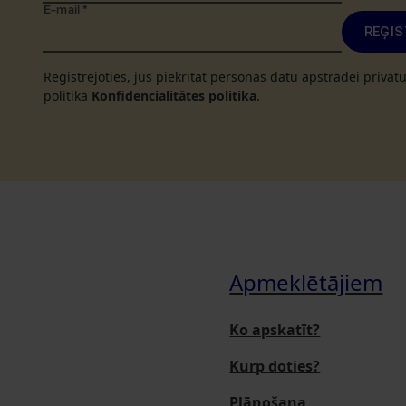
E-mail
*
REĢIS
Reģistrējoties, jūs piekrītat personas datu apstrādei privā
politikā
Konfidencialitātes politika
.
Apmeklētājiem
Ko apskatīt?
Kurp doties?
Plānošana