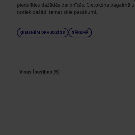
piedalīties dažādās darbnīcās. Cietokšņa pagalmā u
notiek dažādi tematiskie pasākumi.
ĢIMENĒM DRAUDZĪGS
SĀREMĀ
Visas Īpašības (5)