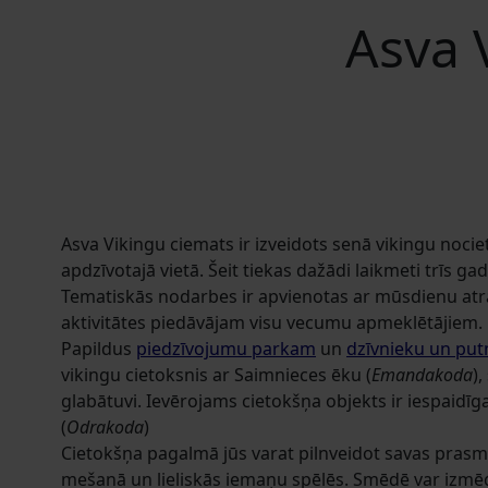
Asva 
Asva Vikingu ciemats ir izveidots senā vikingu noci
apdzīvotajā vietā. Šeit tiekas dažādi laikmeti trīs 
Tematiskās nodarbes ir apvienotas ar mūsdienu at
aktivitātes piedāvājam visu vecumu apmeklētājiem.
Papildus
piedzīvojumu parkam
un
dzīvnieku un pu
vikingu cietoksnis ar Saimnieces ēku (
Emandakoda
)
glabātuvi. Ievērojams cietokšņa objekts ir iespaidī
(
Odrakoda
)
Cietokšņa pagalmā jūs varat pilnveidot savas prasme
mešanā un lieliskās iemaņu spēlēs. Smēdē var izmēģ