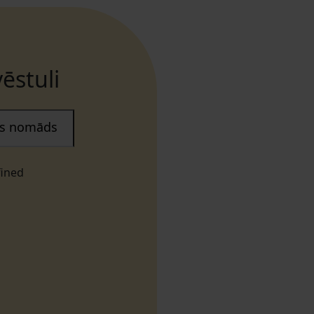
ēstuli
ais nomāds
fined