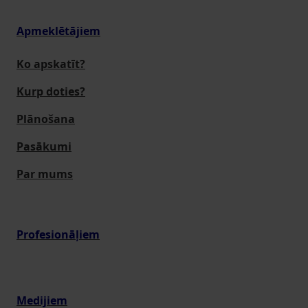
Apmeklētājiem
Ko apskatīt?
Kurp doties?
Plānošana
Pasākumi
Par mums
Profesionāļiem
Medijiem