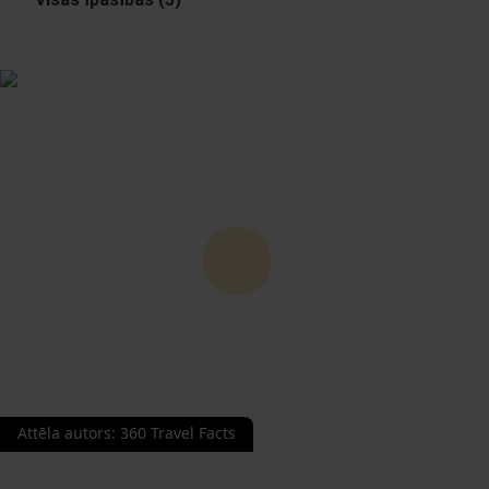
Attēla autors
:
360 Travel Facts