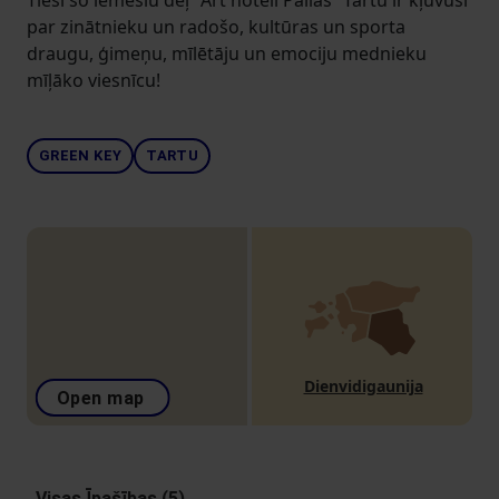
Tieši šo iemeslu dēļ "Art hotell Pallas” Tartu ir kļuvusi
par zinātnieku un radošo, kultūras un sporta
draugu, ģimeņu, mīlētāju un emociju mednieku
mīļāko viesnīcu!
GREEN KEY
TARTU
Dienvidigaunija
Open map
Visas Īpašības (5)