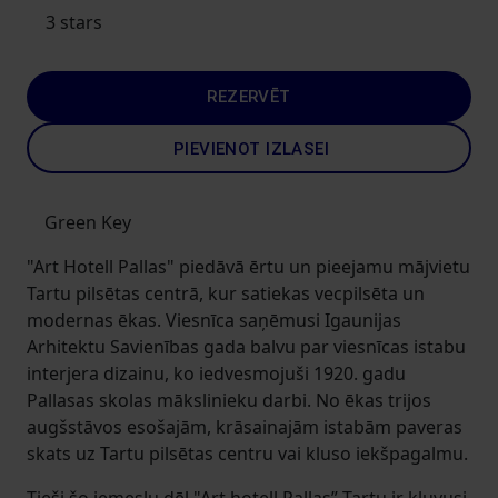
3 stars
REZERVĒT
PIEVIENOT IZLASEI
Green Key
"Art Hotell Pallas" piedāvā ērtu un pieejamu mājvietu
Tartu pilsētas centrā, kur satiekas vecpilsēta un
modernas ēkas. Viesnīca saņēmusi Igaunijas
Arhitektu Savienības gada balvu par viesnīcas istabu
interjera dizainu, ko iedvesmojuši 1920. gadu
Pallasas skolas mākslinieku darbi. No ēkas trijos
augšstāvos esošajām, krāsainajām istabām paveras
skats uz Tartu pilsētas centru vai kluso iekšpagalmu.