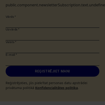
public.component.newsletterSubscription.text.undefin
Vārds
*
Uzvārds
*
Valsts
*
E-mail
*
REĢISTRĒJIET MANI
Reģistrējoties, jūs piekrītat personas datu apstrādei
privātuma politikā
Konfidencialitātes politika
.