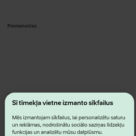
Pievienoties
Estonian Business and Innovation Agency
Kontakti
Šī tīmekļa vietne izmanto sīkfailus
Sadarbības partneri
Lietošanas noteikumi
Mēs izmantojam sīkfailus, lai personalizētu saturu
Sīkdatņu un konfidencialitātes politika
un reklāmas, nodrošinātu sociālo saziņas līdzekļu
funkcijas un analizētu mūsu datplūsmu.