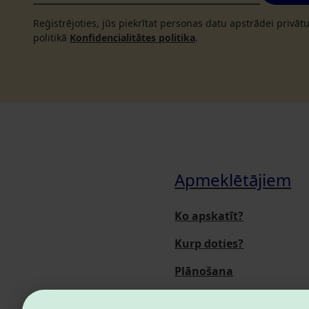
Reģistrējoties, jūs piekrītat personas datu apstrādei privā
politikā
Konfidencialitātes politika
.
Apmeklētājiem
Ko apskatīt?
Kurp doties?
Plānošana
Pasākumi