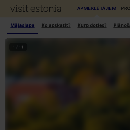
APMEKLĒTĀJIEM
PRO
Mājaslapa
Ko apskatīt?
Kurp doties?
Plānoš
1
/
11