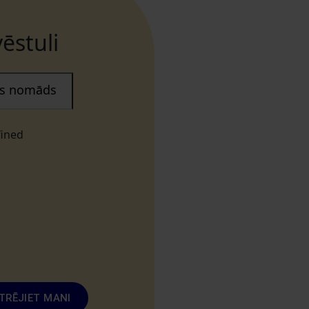
ēstuli
ais nomāds
fined
TRĒJIET MANI