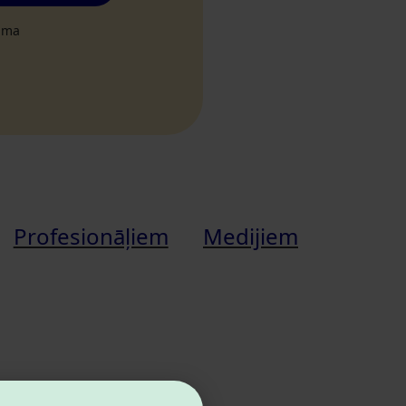
tuma
Profesionāļiem
Medijiem