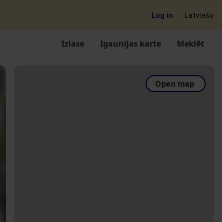
Log in
Latviešu
Izlase
Igaunijas karte
Meklēt
Open map