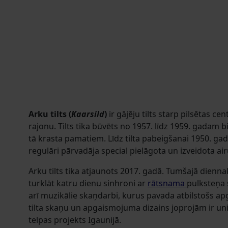
Arku tilts (
Kaarsild
)
ir gājēju tilts starp pilsētas cent
rajonu. Tilts tika būvēts no 1957. līdz 1959. gadam bi
tā krasta pamatiem. Līdz tilta pabeigšanai 1950. gad
regulāri pārvadāja special pielāgota un izveidota air
Arku tilts tika atjaunots 2017. gadā. Tumšajā diennakt
turklāt katru dienu sinhroni ar
rātsnama
pulksteņa 
arī muzikālie skaņdarbi, kurus pavada atbilstošs a
tilta skaņu un apgaismojuma dizains joprojām ir uni
telpas projekts Igaunijā.