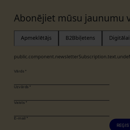
Abonējiet mūsu jaunumu v
Apmeklētājs
B2Bbiļetens
Digitāl
public.component.newsletterSubscription.text.unde
Vārds
*
Uzvārds
*
Valsts
*
E-mail
*
REĢIS