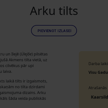
Arku tilts
PIEVIENOT IZLASEI
ru un Ilejē (
Ülejõe
) pilsētas
jušā Akmens tilta vietā, uz
Darba laiki
os cilvēkus pār upi
u laiva.
Visu Gadu
s laikā tilts ir izgaismots,
skaņām no tilta dzirdami
Atrašanās
pgaismojuma dizains. Arku
Kaarsild
kāls šāda veida publiskās