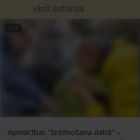
1
/
8
Apmācības "Izdzīvošana dabā" –