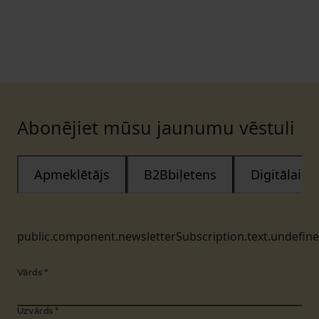
Abonējiet mūsu jaunumu vēstuli
Apmeklētājs
B2Bbiļetens
Digitālais
public.component.newsletterSubscription.text.undefin
Vārds
*
Uzvārds
*