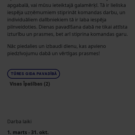
apgabalā, vai mūsu ieteiktajā galamērķī. Tā ir lieliska
iespēja uzņēmumiem stiprināt komandas darbu, un
individuāliem dalībniekiem tā ir laba iespēja
pilnveidoties. Dienas pavadīšana dabā ne tikai attīsta
izturību un prasmes, bet arī stiprina komandas garu.
Nāc piedalies un izbaudi dienu, kas apvieno
piedzīvojumu dabā un vērtīgas prasmes!
TŪRES GIDA PAVADĪBĀ
Visas Īpašības (2)
Darba laiki
1. marts - 31. okt.