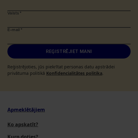
Valsts
*
E-mail
*
REĢISTRĒJIET MANI
Reģistrējoties, jūs piekrītat personas datu apstrādei
privātuma politikā
Konfidencialitātes politika
.
Apmeklētājiem
Ko apskatīt?
Kurp doties?