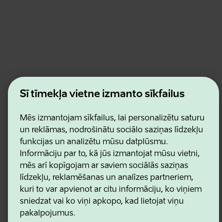
Estonian Business and Innovation Agency
Šī tīmekļa vietne izmanto sīkfailus
Kontakti
Sadarbības partneri
Lietošanas noteikumi
Mēs izmantojam sīkfailus, lai personalizētu saturu
Sīkdatņu un konfidencialitātes politika
un reklāmas, nodrošinātu sociālo saziņas līdzekļu
funkcijas un analizētu mūsu datplūsmu.
Informāciju par to, kā jūs izmantojat mūsu vietni,
mēs arī kopīgojam ar saviem sociālās saziņas
līdzekļu, reklamēšanas un analīzes partneriem,
kuri to var apvienot ar citu informāciju, ko viņiem
sniedzat vai ko viņi apkopo, kad lietojat viņu
pakalpojumus.