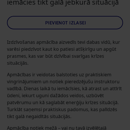
iemācies tikt galā jebkurā situācijā
PIEVIENOT IZLASEI
Izdzīvošanas apmācība aizvedīs tevi dabas vidū, kur
varēsi piedzīvot kaut ko patiesi atšķirīgu un apgūt
prasmes, kas var būt dzīvībai svarīgas krīzes
situācijās.
Apmācības ir veidotas balstoties uz praktiskiem
vingrinājumiem un notiek pieredzējušu instruktoru
vadībā. Dienas laikā tu iemācīsies, kā atrast un attīrīt
ūdeni, iekurt uguni dažādos veidos, uzbūvēt
patvērumu un kā saglabāt enerģiju krīzes situācijā.
Turklāt saņemsi praktiskus padomus, kas palīdzēs
tikt galā negaidītās situācijās.
Apmācība notiek mežā – vai nu tavā izvēlētajā