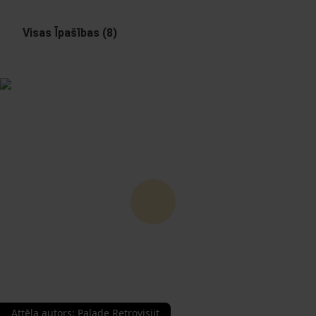
Visas Īpašības (8)
Attēla autors
:
Palade Retrovisiit