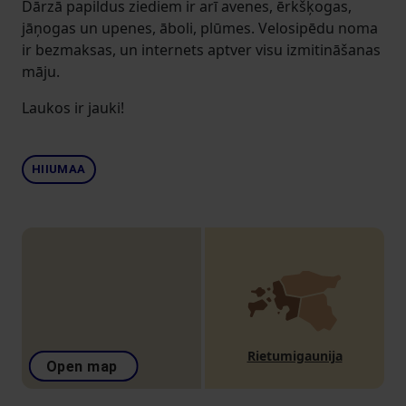
Dārzā papildus ziediem ir arī avenes, ērkšķogas,
jāņogas un upenes, āboli, plūmes. Velosipēdu noma
ir bezmaksas, un internets aptver visu izmitināšanas
māju.
Laukos ir jauki!
HIIUMAA
Rietumigaunija
Open map