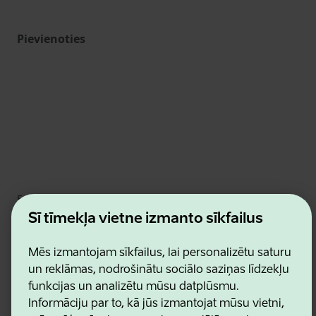
Pievienoties
Estonian Business and Innovation Agency
Kontakti
Šī tīmekļa vietne izmanto sīkfailus
Sadarbības partneri
Lietošanas noteikumi
Mēs izmantojam sīkfailus, lai personalizētu saturu
Sīkdatņu un konfidencialitātes politika
un reklāmas, nodrošinātu sociālo saziņas līdzekļu
funkcijas un analizētu mūsu datplūsmu.
Informāciju par to, kā jūs izmantojat mūsu vietni,