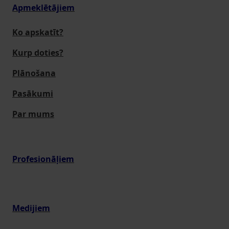
Apmeklētājiem
Ko apskatīt?
Kurp doties?
Plānošana
Pasākumi
Par mums
Profesionāļiem
Medijiem