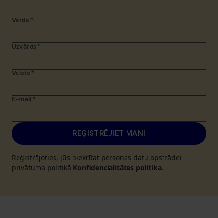
Vārds
*
Uzvārds
*
Valsts
*
E-mail
*
REĢISTRĒJIET MANI
Reģistrējoties, jūs piekrītat personas datu apstrādei
privātuma politikā
Konfidencialitātes politika
.