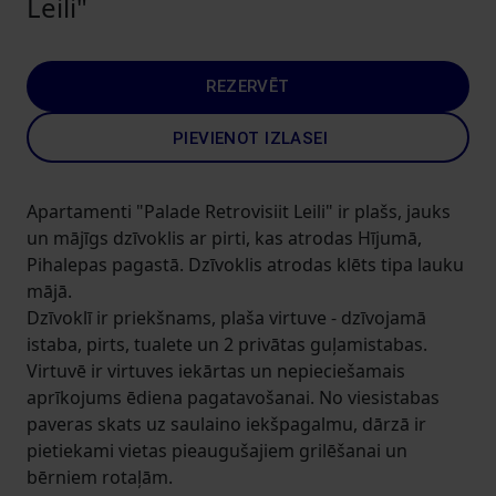
Leili"
REZERVĒT
PIEVIENOT IZLASEI
Apartamenti "Palade Retrovisiit Leili" ir plašs, jauks
un mājīgs dzīvoklis ar pirti, kas atrodas Hījumā,
Pihalepas pagastā. Dzīvoklis atrodas klēts tipa lauku
mājā.
Dzīvoklī ir priekšnams, plaša virtuve - dzīvojamā
istaba, pirts, tualete un 2 privātas guļamistabas.
Virtuvē ir virtuves iekārtas un nepieciešamais
aprīkojums ēdiena pagatavošanai. No viesistabas
paveras skats uz saulaino iekšpagalmu, dārzā ir
pietiekami vietas pieaugušajiem grilēšanai un
bērniem rotaļām.