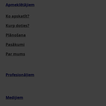
Apmeklētājiem
Ko apskatīt?
Kurp doties?
Plānošana
Pasākumi
Par mums
Profesionāļiem
Medijiem