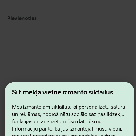
Pievienoties
Estonian Business and Innovation Agency
Šī tīmekļa vietne izmanto sīkfailus
Kontakti
Sadarbības partneri
Lietošanas noteikumi
Mēs izmantojam sīkfailus, lai personalizētu saturu
Sīkdatņu un konfidencialitātes politika
un reklāmas, nodrošinātu sociālo saziņas līdzekļu
funkcijas un analizētu mūsu datplūsmu.
Informāciju par to, kā jūs izmantojat mūsu vietni,