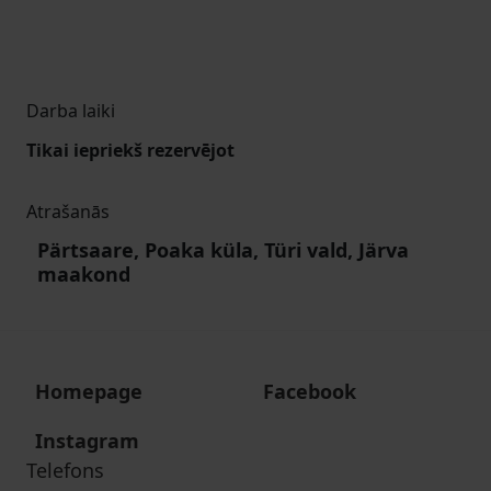
Darba laiki
Tikai iepriekš rezervējot
Atrašanās
Pärtsaare, Poaka küla, Türi vald, Järva
maakond
Homepage
Facebook
Instagram
Telefons