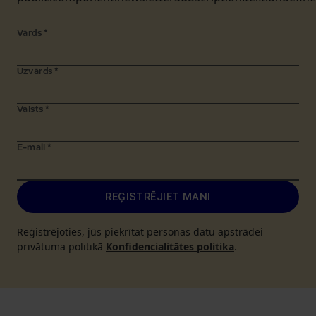
Vārds
*
Uzvārds
*
Valsts
*
E-mail
*
REĢISTRĒJIET MANI
Reģistrējoties, jūs piekrītat personas datu apstrādei
privātuma politikā
Konfidencialitātes politika
.