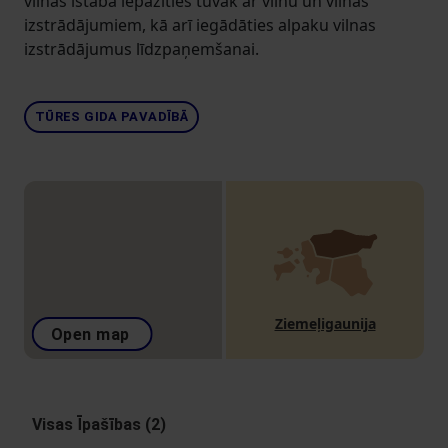
vilnas istabā iepazīties tuvāk ar vilnu un vilnas
izstrādājumiem, kā arī iegādāties alpaku vilnas
izstrādājumus līdzpaņemšanai.
TŪRES GIDA PAVADĪBĀ
Ziemeļigaunija
Open map
Visas Īpašības (2)