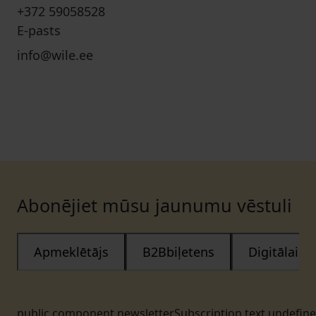
+372 59058528
E-pasts
info@wile.ee
Abonējiet mūsu jaunumu vēstuli
Apmeklētājs
B2Bbiļetens
Digitālais
public.component.newsletterSubscription.text.undefin