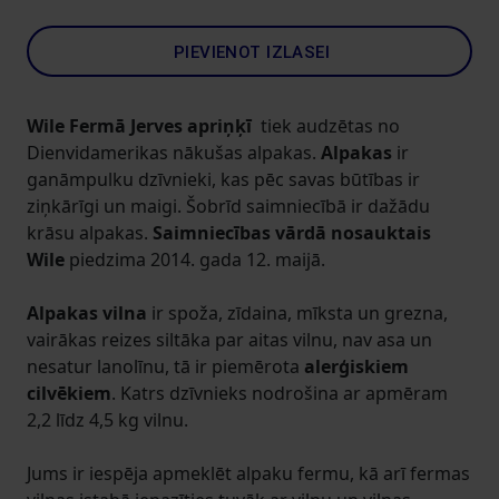
PIEVIENOT IZLASEI
Wile Fermā Jerves apriņķī
tiek audzētas no
Dienvidamerikas nākušas alpakas.
Alpakas
ir
ganāmpulku dzīvnieki, kas pēc savas būtības ir
ziņkārīgi un maigi. Šobrīd saimniecībā ir dažādu
krāsu alpakas.
Saimniecības vārdā nosauktais
Wile
piedzima 2014. gada 12. maijā.
Alpakas vilna
ir spoža, zīdaina, mīksta un grezna,
vairākas reizes siltāka par aitas vilnu, nav asa un
nesatur lanolīnu, tā ir piemērota
alerģiskiem
cilvēkiem
. Katrs dzīvnieks nodrošina ar apmēram
2,2 līdz 4,5 kg vilnu.
Jums ir iespēja apmeklēt alpaku fermu, kā arī fermas