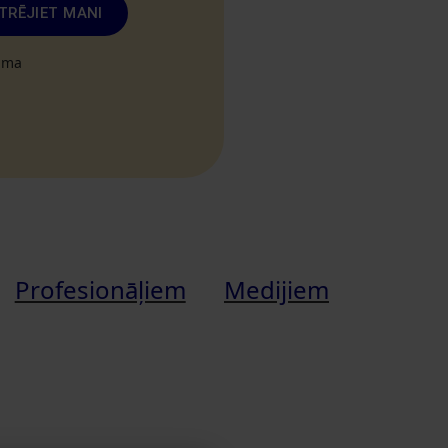
TRĒJIET MANI
tuma
Profesionāļiem
Medijiem