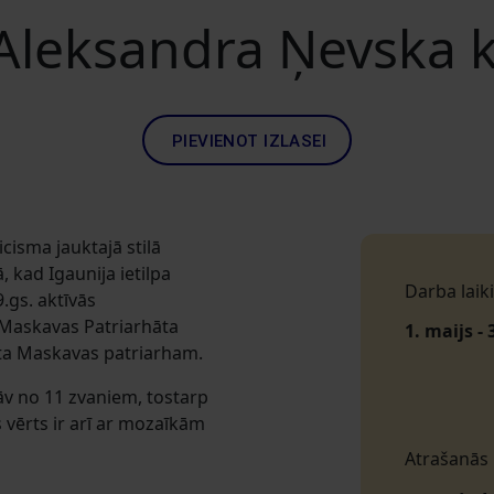
 Aleksandra Ņevska 
PIEVIENOT IZLASEI
icisma jauktajā stilā
 kad Igaunija ietilpa
Darba laiki
.gs. aktīvās
 Maskavas Patriarhāta
1. maijs - 
uta Maskavas patriarham.
āv no 11 zvaniem, tostarp
s vērts ir arī ar mozaīkām
Atrašanās