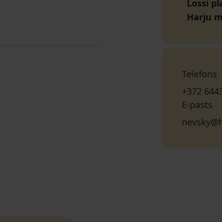
Lossi pl
Harju 
Telefons
+372 644
E-pasts
nevsky@h