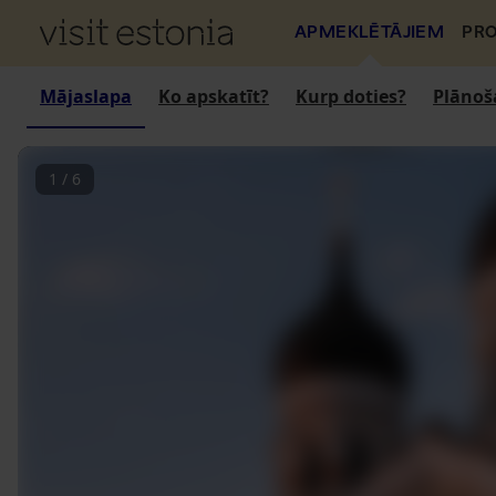
APMEKLĒTĀJIEM
PRO
Mājaslapa
Ko apskatīt?
Kurp doties?
Plānoš
1
/
6