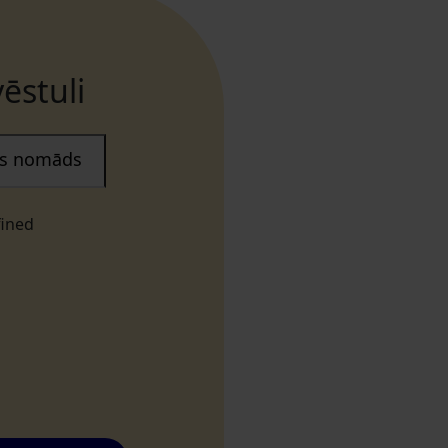
ēstuli
ais nomāds
fined