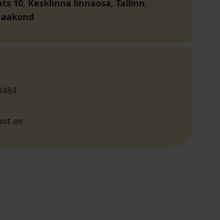
ats 10, Kesklinna linnaosa, Tallinn,
maakond
3484
ot.ee