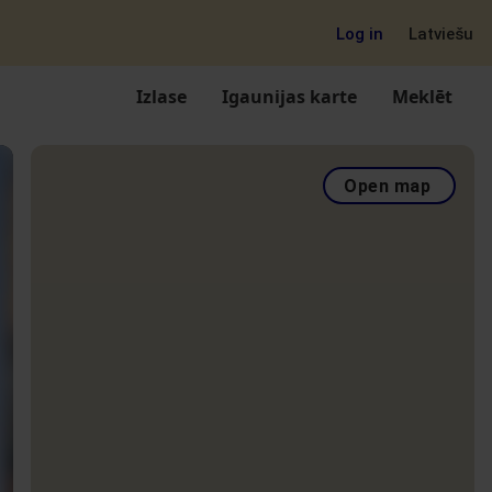
Log in
Latviešu
Izlase
Igaunijas karte
Meklēt
Open map