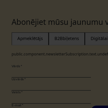
Abonējiet mūsu jaunumu v
Apmeklētājs
B2Bbiļetens
Digitāl
public.component.newsletterSubscription.text.unde
Vārds
*
Uzvārds
*
Valsts
*
E-mail
*