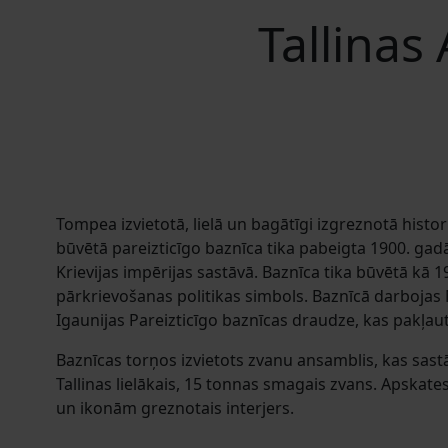
Tallinas
Tompea izvietotā, lielā un bagātīgi izgreznotā histor
būvētā pareizticīgo baznīca tika pabeigta 1900. gadā,
Krievijas impērijas sastāvā. Baznīca tika būvētā kā 19
pārkrievošanas politikas simbols. Baznīcā darbojas
Igaunijas Pareizticīgo baznīcas draudze, kas pakļa
Baznīcas torņos izvietots zvanu ansamblis, kas sast
Tallinas lielākais, 15 tonnas smagais zvans. Apskate
un ikonām greznotais interjers.