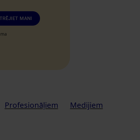
TRĒJIET MANI
tuma
Profesionāļiem
Medijiem