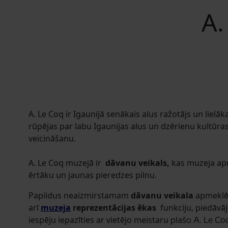
A.
A. Le Coq ir Igaunijā senākais alus ražotājs un lielāk
rūpējas par labu Igaunijas alus un dzērienu kultūr
veicināšanu.
A. Le Coq muzejā ir
dāvanu veikals,
kas muzeja ap
ērtāku un jaunas pieredzes pilnu.
Papildus neaizmirstamam
dāvanu veikala
apmeklē
arī
muzeja
reprezentācijas ēkas
funkciju, piedāvā
iespēju iepazīties ar vietējo meistaru
plašo
A. Le Coq