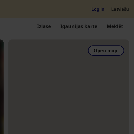
Log in
Latviešu
Izlase
Igaunijas karte
Meklēt
Open map