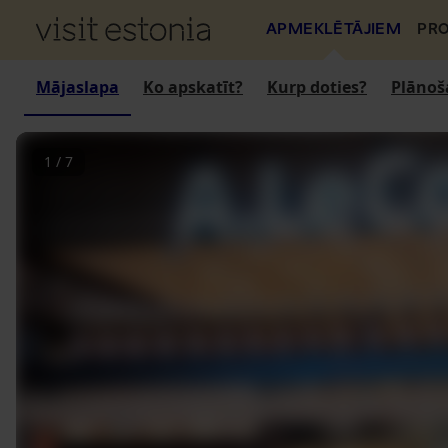
APMEKLĒTĀJIEM
PRO
Mājaslapa
Ko apskatīt?
Kurp doties?
Plānoš
1
/
7