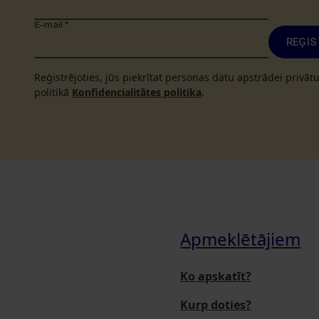
E-mail
*
REĢIS
Reģistrējoties, jūs piekrītat personas datu apstrādei privā
politikā
Konfidencialitātes politika
.
Apmeklētājiem
Ko apskatīt?
Kurp doties?