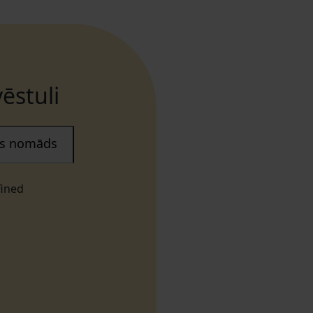
ēstuli
ais nomāds
fined