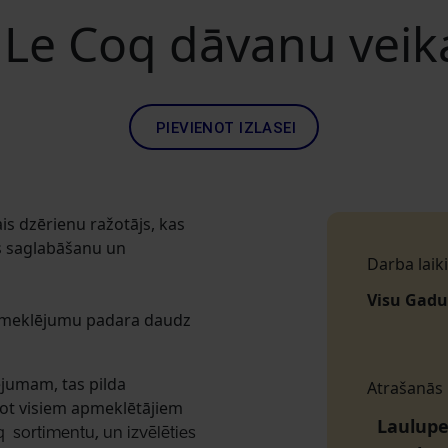
 Le Coq dāvanu veik
PIEVIENOT IZLASEI
ais dzērienu ražotājs, kas
as saglabāšanu un
Darba laiki
Visu Gadu
meklējumu padara daudz
jumam, tas
pilda
Atrašanās
jot visiem apmeklētājiem
Laulupeo
 sortimentu, un izvēlēties