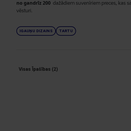
no gandrīz 200
dažādiem suvenīriem preces, kas sai
vēsturi.
IGAUŅU DIZAINS
TARTU
Visas Īpašības (2)