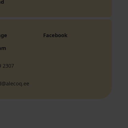
nd
age
Facebook
ram
9 2307
d@alecoq.ee