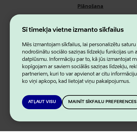
Plānošana
Pasākumi
Par mums
Šī tīmekļa vietne izmanto sīkfailus
Mēs izmantojam sīkfailus, lai personalizētu saturu
nodrošinātu sociālo saziņas līdzekļu funkcijas un
datplūsmu. Informāciju par to, kā jūs izmantojat m
Estonian Business and Innovatio
kopīgojam ar saviem sociālās saziņas līdzekļu, re
partneriem, kuri to var apvienot ar citu informācij
ko viņi apkopo, kad lietojat viņu pakalpojumus.
ATĻAUT VISU
MAINĪT SĪKFAILU PREFERENCES