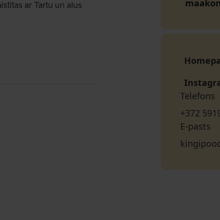
maako
stītas ar Tartu un alus
Homep
Instag
Telefons
+372 591
E-pasts
kingipoo