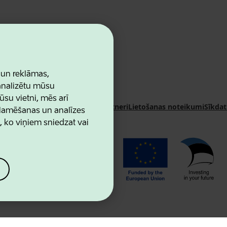
 un reklāmas,
 analizētu mūsu
ūsu vietni, mēs arī
n Agency
Kontakti
Sadarbības partneri
Lietošanas noteikumi
Sīkdat
klamēšanas un analīzes
u, ko viņiem sniedzat vai