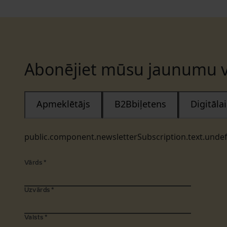
Abonējiet mūsu jaunumu v
Apmeklētājs
B2Bbiļetens
Digitāl
public.component.newsletterSubscription.text.unde
Vārds
*
Uzvārds
*
Valsts
*