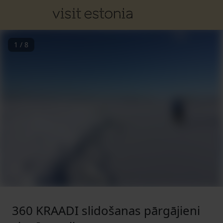
1
/
8
360 KRAADI slidošanas pārgājieni