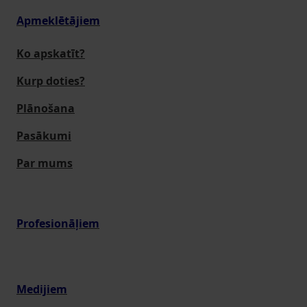
Apmeklētājiem
Ko apskatīt?
Kurp doties?
Plānošana
Pasākumi
Par mums
Profesionāļiem
Medijiem