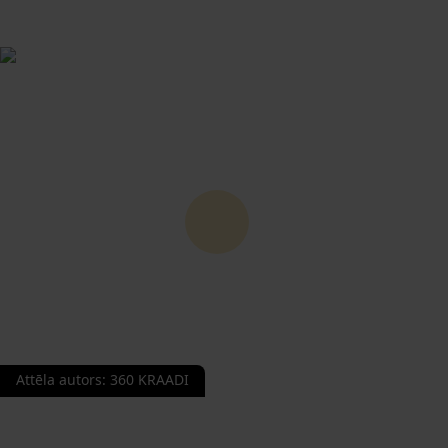
Attēla autors
:
360 KRAADI