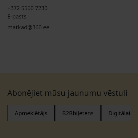
+372 5560 7230
E-pasts
matkad@360.ee
Abonējiet mūsu jaunumu vēstuli
Apmeklētājs
B2Bbiļetens
Digitālais