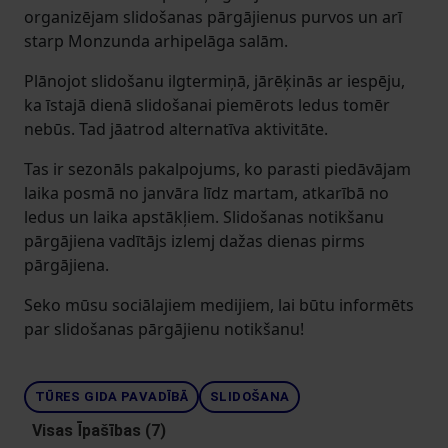
organizējam slidošanas pārgājienus purvos un arī
starp Monzunda arhipelāga salām.
Plānojot slidošanu ilgtermiņā, jārēķinās ar iespēju,
ka īstajā dienā slidošanai piemērots ledus tomēr
nebūs. Tad jāatrod alternatīva aktivitāte.
Tas ir sezonāls pakalpojums, ko parasti piedāvājam
laika posmā no janvāra līdz martam, atkarībā no
ledus un laika apstākļiem. Slidošanas notikšanu
pārgājiena vadītājs izlemj dažas dienas pirms
pārgājiena.
Seko mūsu sociālajiem medijiem, lai būtu informēts
par slidošanas pārgājienu notikšanu!
TŪRES GIDA PAVADĪBĀ
SLIDOŠANA
Visas Īpašības (7)