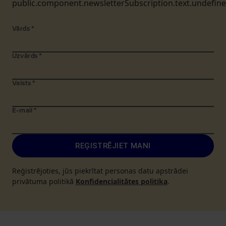
public.component.newsletterSubscription.text.undefin
Vārds
*
Uzvārds
*
Valsts
*
E-mail
*
REĢISTRĒJIET MANI
Reģistrējoties, jūs piekrītat personas datu apstrādei
privātuma politikā
Konfidencialitātes politika
.