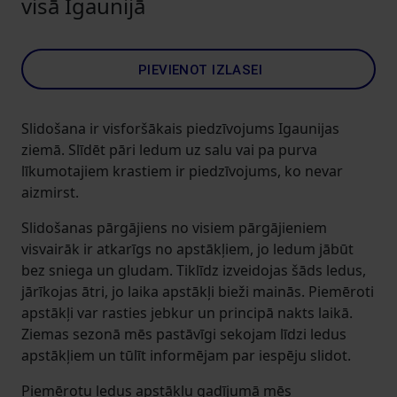
visā Igaunijā
PIEVIENOT IZLASEI
Slidošana ir visforšākais piedzīvojums Igaunijas
ziemā. Slīdēt pāri ledum uz salu vai pa purva
līkumotajiem krastiem ir piedzīvojums, ko nevar
aizmirst.
Slidošanas pārgājiens no visiem pārgājieniem
visvairāk ir atkarīgs no apstākļiem, jo ledum jābūt
bez sniega un gludam. Tiklīdz izveidojas šāds ledus,
jārīkojas ātri, jo laika apstākļi bieži mainās. Piemēroti
apstākļi var rasties jebkur un principā nakts laikā.
Ziemas sezonā mēs pastāvīgi sekojam līdzi ledus
apstākļiem un tūlīt informējam par iespēju slidot.
Piemērotu ledus apstākļu gadījumā mēs