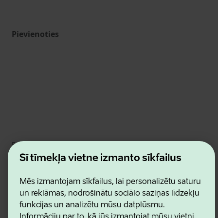
Pievienoties
Estonian Business and Innovation Agency
Kontakti
Šī tīmekļa vietne izmanto sīkfailus
Sadarbības partneri
Lietošanas noteikumi
Mēs izmantojam sīkfailus, lai personalizētu saturu
Sīkdatņu un konfidencialitātes politika
un reklāmas, nodrošinātu sociālo saziņas līdzekļu
funkcijas un analizētu mūsu datplūsmu.
Informāciju par to, kā jūs izmantojat mūsu vietni,